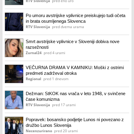
RTV Slovenija
pred eno uro
Po umoru avstrijske vplivnice preiskujejo tudi očeta
in brata osumljenega Slovenca
RTV Slovenija
pred dvema urama
Smrt avstrijske vplivnice v Sloveniji dobiva nove
razsežnosti
Zurnal24
pred 4 urami
VEČURNA DRAMA V KAMNIKU: Moški z ostrimi
predmeti zadrževal otroka
Regional
pred 1 dnevom
Dežman: StKOK nas vrača v leto 1948, v svinčene
čase komunizma
RTV Slovenija
pred 17 urami
Popravek: bosansko podjetje Lunos ni povezano z
družbo Lunos Slovenija
Necenzurirano
pred 20 urami