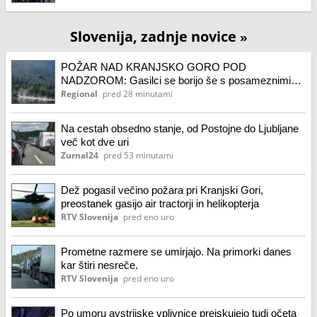
Slovenija, zadnje novice
»
POŽAR NAD KRANJSKO GORO POD
NADZOROM: Gasilci se borijo še s posameznimi
žarišči
Regional
pred 28 minutami
Na cestah obsedno stanje, od Postojne do Ljubljane
več kot dve uri
Zurnal24
pred 53 minutami
Dež pogasil večino požara pri Kranjski Gori,
preostanek gasijo air tractorji in helikopterja
RTV Slovenija
pred eno uro
Prometne razmere se umirjajo. Na primorki danes
kar štiri nesreče.
RTV Slovenija
pred eno uro
Po umoru avstrijske vplivnice preiskujejo tudi očeta