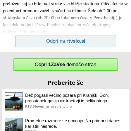
preložen, saj so bile tudi strele vse bližje stadiona. Gledalci so se
po eni uri premora začeli vračati na tribune. Šele ob 2.00 po
slovenskem času (ob 20.00 po lokalnem času v Pensilvaniji) je
kanadski sodnik Drew Fischer zapisal za začetek drugega
polčasa. Mbappe že ujel
Odpri na
rtvslo.si
Odpri
1ZaVse
domačo stran
Preberite še
Dež pogasil večino požara pri Kranjski Gori,
preostanek gasijo air tractorji in helikopterja
RTV Slovenija
pred eno uro
Prometne razmere se umirjajo. Na primorki danes
kar štiri nesreče.