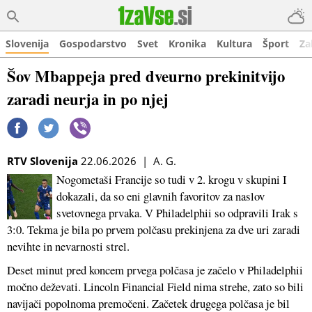
Slovenija
Gospodarstvo
Svet
Kronika
Kultura
Šport
Za
Šov Mbappeja pred dveurno prekinitvijo
zaradi neurja in po njej
RTV Slovenija
22.06.2026 | A. G.
Nogometaši Francije so tudi v 2. krogu v skupini I
dokazali, da so eni glavnih favoritov za naslov
svetovnega prvaka. V Philadelphii so odpravili Irak s
3:0. Tekma je bila po prvem polčasu prekinjena za dve uri zaradi
nevihte in nevarnosti strel.
Deset minut pred koncem prvega polčasa je začelo v Philadelphii
močno deževati. Lincoln Financial Field nima strehe, zato so bili
navijači popolnoma premočeni. Začetek drugega polčasa je bil