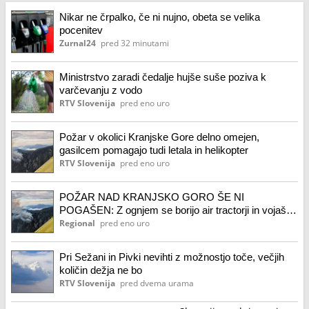
Nikar ne črpalko, če ni nujno, obeta se velika
pocenitev
Zurnal24
pred 32 minutami
Ministrstvo zaradi čedalje hujše suše poziva k
varčevanju z vodo
RTV Slovenija
pred eno uro
Požar v okolici Kranjske Gore delno omejen,
gasilcem pomagajo tudi letala in helikopter
RTV Slovenija
pred eno uro
POŽAR NAD KRANJSKO GORO ŠE NI
POGAŠEN: Z ognjem se borijo air tractorji in vojaški
helikopter (FOTO, VIDEO)
Regional
pred eno uro
Pri Sežani in Pivki nevihti z možnostjo toče, večjih
količin dežja ne bo
RTV Slovenija
pred dvema urama