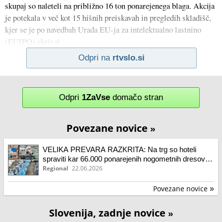
skupaj so naleteli na približno 16 ton ponarejenega blaga. Akcija
je potekala v več kot 15 hišnih preiskavah in pregledih skladišč,
kjer se je po navedbah Urada EU-ja za intelektualno lastnino
(EUIPO) skrival
Odpri na
rtvslo.si
Odpri
1ZaVse
domačo stran
Povezane novice
»
VELIKA PREVARA RAZKRITA: Na trg so hoteli
spraviti kar 66.000 ponarejenih nogometnih dresov
(VIDEO)
Regional
22.06.2026
Povezane novice
»
Slovenija, zadnje novice
»