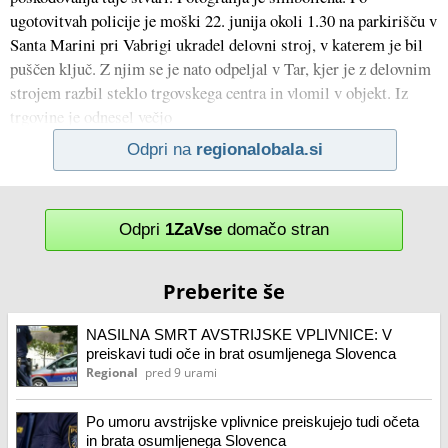
ugotovitvah policije je moški 22. junija okoli 1.30 na parkirišču v
Santa Marini pri Vabrigi ukradel delovni stroj, v katerem je bil
puščen ključ. Z njim se je nato odpeljal v Tar, kjer je z delovnim
strojem razbil steklo trgovskega centra in vlomil v objekt. Iz
trgovine je odnesel večjo
Odpri na
regionalobala.si
Odpri
1ZaVse
domačo stran
Preberite še
NASILNA SMRT AVSTRIJSKE VPLIVNICE: V
preiskavi tudi oče in brat osumljenega Slovenca
Regional
pred 9 urami
Po umoru avstrijske vplivnice preiskujejo tudi očeta
in brata osumljenega Slovenca