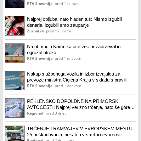
RTV Slovenija
pred 11 urami
Najprej obljuba, nato hladen tuš: Nismo izgubili
denarja, izgubili smo zaupanje
Zurnal24
pred 17 urami
Na območju Kamnika oče več ur zadrževal in
ogrožal otroka
RTV Slovenija
pred 1 dnevom
Nakup službenega vozila in izbor izvajalca za
prevoze ministra Ciglerja Kralja v skladu s pravili
RTV Slovenija
pred 1 dnevom
PEKLENSKO DOPOLDNE NA PRIMORSKI
AVTOCESTI: Najprej verižno trčenje, nato še goreči
tovornjak (FOTO)
Regional
pred 3 dnevi
TRČENJE TRAMVAJEV V EVROPSKEM MESTU:
25 poškodovanih, nekateri v smrtni nevarnosti
(FOTO, VIDEO)
Regional
pred 2 dnevoma