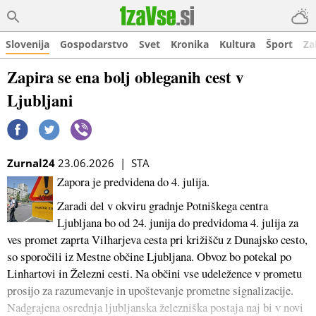
Slovenija
Gospodarstvo
Svet
Kronika
Kultura
Šport
Za
Zapira se ena bolj obleganih cest v
Ljubljani
Zurnal24
23.06.2026 | STA
Zapora je predvidena do 4. julija.
Zaradi del v okviru gradnje Potniškega centra
Ljubljana bo od 24. junija do predvidoma 4. julija za
ves promet zaprta Vilharjeva cesta pri križišču z Dunajsko cesto,
so sporočili iz Mestne občine Ljubljana. Obvoz bo potekal po
Linhartovi in Železni cesti. Na občini vse udeležence v prometu
prosijo za razumevanje in upoštevanje prometne signalizacije.
Nadgrajena osrednja ljubljanska železniška postaja naj bi v novi