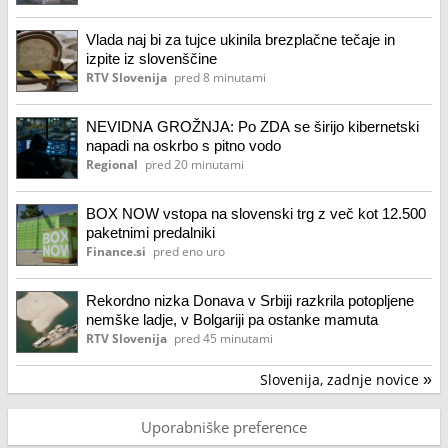
Vlada naj bi za tujce ukinila brezplačne tečaje in
izpite iz slovenščine
RTV Slovenija
pred 8 minutami
NEVIDNA GROŽNJA: Po ZDA se širijo kibernetski
napadi na oskrbo s pitno vodo
Regional
pred 20 minutami
BOX NOW vstopa na slovenski trg z več kot 12.500
paketnimi predalniki
Finance.si
pred eno uro
Rekordno nizka Donava v Srbiji razkrila potopljene
nemške ladje, v Bolgariji pa ostanke mamuta
RTV Slovenija
pred 45 minutami
Slovenija, zadnje novice
»
Uporabniške preference