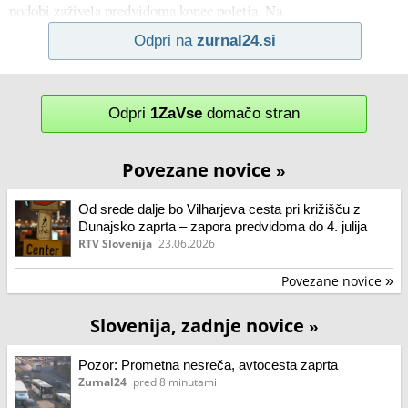
podobi zaživela predvidoma konec poletja. Na
Odpri na
zurnal24.si
Odpri
1ZaVse
domačo stran
Povezane novice
»
Od srede dalje bo Vilharjeva cesta pri križišču z
Dunajsko zaprta – zapora predvidoma do 4. julija
RTV Slovenija
23.06.2026
Povezane novice
»
Slovenija, zadnje novice
»
Pozor: Prometna nesreča, avtocesta zaprta
Zurnal24
pred 8 minutami