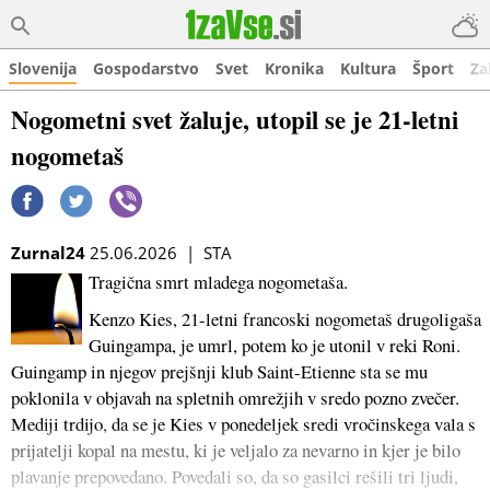
Slovenija
Gospodarstvo
Svet
Kronika
Kultura
Šport
Za
Nogometni svet žaluje, utopil se je 21-letni
nogometaš
Zurnal24
25.06.2026 | STA
Tragična smrt mladega nogometaša.
Kenzo Kies, 21-letni francoski nogometaš drugoligaša
Guingampa, je umrl, potem ko je utonil v reki Roni.
Guingamp in njegov prejšnji klub Saint-Etienne sta se mu
poklonila v objavah na spletnih omrežjih v sredo pozno zvečer.
Mediji trdijo, da se je Kies v ponedeljek sredi vročinskega vala s
prijatelji kopal na mestu, ki je veljalo za nevarno in kjer je bilo
plavanje prepovedano. Povedali so, da so gasilci rešili tri ljudi,