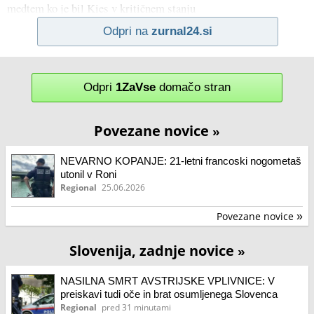
medtem ko je bil Kies v kritičnem stanju
Odpri na
zurnal24.si
Odpri
1ZaVse
domačo stran
Povezane novice
»
NEVARNO KOPANJE: 21-letni francoski nogometaš
utonil v Roni
Regional
25.06.2026
Povezane novice
»
Slovenija, zadnje novice
»
NASILNA SMRT AVSTRIJSKE VPLIVNICE: V
preiskavi tudi oče in brat osumljenega Slovenca
Regional
pred 31 minutami