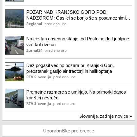
POŽAR NAD KRANJSKO GORO POD
NADZOROM: Gasilci se borijo še s posameznimi
žarišči
Regional
pred eno uro
Na cestah obsedno stanje, od Postojne do Ljubljane
več kot dve uri
Zurnal24
pred eno uro
Dež pogasil večino požara pri Kranjski Gori,
preostanek gasijo air tractorji in helikopterja
RTV Slovenija
pred eno uro
Prometne razmere se umirjajo. Na primorki danes
kar štiri nesreče.
RTV Slovenija
pred eno uro
Slovenija, zadnje novice
»
Uporabniške preference