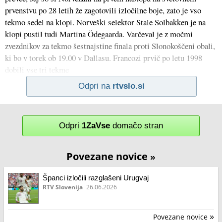
prvenstvu po 28 letih že zagotovili izločilne boje, zato je vso
tekmo sedel na klopi. Norveški selektor Stale Solbakken je na
klopi pustil tudi Martina Ödegaarda. Varčeval je z močmi
zvezdnikov za tekmo šestnajstine finala proti Slonokoščeni obali,
ki bo v torek ob 19.00 v Dallasu. Francozi prvič po letu 1998
dobili vse tri tekme
Odpri na
rtvslo.si
Odpri
1ZaVse
domačo stran
Povezane novice
»
Španci izločili razglašeni Urugvaj
RTV Slovenija
26.06.2026
Povezane novice
»