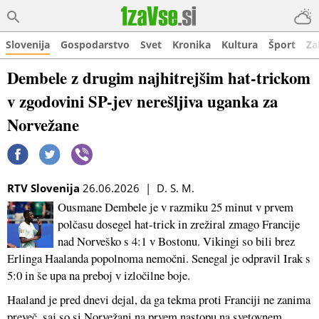
Slovenija
Gospodarstvo
Svet
Kronika
Kultura
Šport
Za
Dembele z drugim najhitrejšim hat-trickom
v zgodovini SP-jev nerešljiva uganka za
Norvežane
RTV Slovenija
26.06.2026 | D. S. M.
Ousmane Dembele je v razmiku 25 minut v prvem
polčasu dosegel hat-trick in zrežiral zmago Francije
nad Norveško s 4:1 v Bostonu. Vikingi so bili brez
Erlinga Haalanda popolnoma nemočni. Senegal je odpravil Irak s
5:0 in še upa na preboj v izločilne boje.
Haaland je pred dnevi dejal, da ga tekma proti Franciji ne zanima
preveč, saj so si Norvežani na prvem nastopu na svetovnem