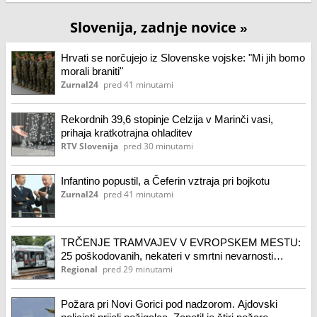
Slovenija, zadnje novice
»
Hrvati se norčujejo iz Slovenske vojske: "Mi jih bomo
morali braniti"
Zurnal24
pred 41 minutami
Rekordnih 39,6 stopinje Celzija v Marinči vasi,
prihaja kratkotrajna ohladitev
RTV Slovenija
pred 30 minutami
Infantino popustil, a Čeferin vztraja pri bojkotu
Zurnal24
pred 41 minutami
TRČENJE TRAMVAJEV V EVROPSKEM MESTU:
25 poškodovanih, nekateri v smrtni nevarnosti
(FOTO, VIDEO)
Regional
pred 29 minutami
Požara pri Novi Gorici pod nadzorom. Ajdovski