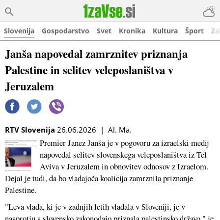
Slovenija
Gospodarstvo
Svet
Kronika
Kultura
Šport
Za
Janša napovedal zamrznitev priznanja
Palestine in selitev veleposlaništva v
Jeruzalem
RTV Slovenija
26.06.2026 | Al. Ma.
Premier Janez Janša je v pogovoru za izraelski medij
napovedal selitev slovenskega veleposlaništva iz Tel
Aviva v Jeruzalem in obnovitev odnosov z Izraelom.
Dejal je tudi, da bo vladajoča koalicija zamrznila priznanje
Palestine.
"Leva vlada, ki je v zadnjih letih vladala v Sloveniji, je v
nasprotju s slovensko zakonodajo priznala palestinsko državo," je