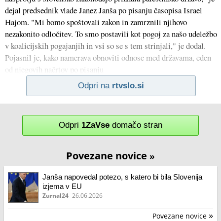
dejal predsednik vlade Janez Janša po pisanju časopisa Israel
Hajom. "Mi bomo spoštovali zakon in zamrznili njihovo
nezakonito odločitev. To smo postavili kot pogoj za našo udeležbo
v koalicijskih pogajanjih in vsi so se s tem strinjali," je dodal.
Pojasnil je, kako namerava obnoviti odnose med državama, eden
od njegovih načrtov po pisanju
Odpri na
rtvslo.si
Odpri
1ZaVse
domačo stran
Povezane novice
»
Janša napovedal potezo, s katero bi bila Slovenija
izjema v EU
Zurnal24
26.06.2026
Povezane novice
»