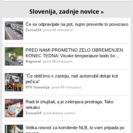
Slovenija, zadnje novice
»
Če se odpravljate na pot, nujno preverite to povezavo
Zurnal24
pred 49 minutami
PRED NAMI PROMETNO ZELO OBREMENJEN
KONEC TEDNA: Visoke temperature bodo še
vztrajale
Regional
pred 48 minutami
"Če obtičimo v zastoju, naš avtomobil deluje kot
pečica"
RTV Slovenija
pred 49 minutami
Radi bi shujšali, a je zelenjava predraga. Tako
nekako
Zurnal24
pred dvema urama
Velika novost za komitente NLB, to vam pripada po