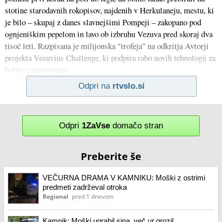
stotine starodavnih rokopisov, najdenih v Herkulaneju, mestu, ki
je bilo – skupaj z danes slavnejšimi Pompeji – zakopano pod
ognjeniškim pepelom in lavo ob izbruhu Vezuva pred skoraj dva
tisoč leti. Razpisana je milijonska "trofeja" na odkritja Avtorji
projekta Vesuvius Challenge, ki podpira rabo novih tehnologij za
boljše razumevanje
Odpri na
rtvslo.si
Odpri
1ZaVse
domačo stran
Preberite še
VEČURNA DRAMA V KAMNIKU: Moški z ostrimi
predmeti zadrževal otroka
Regional
pred 1 dnevom
Kamnik: Moški ugrabil sina, več ur grozil,