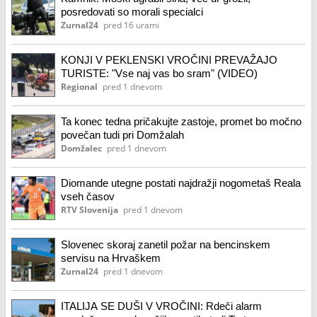
posredovati so morali specialci
Zurnal24
pred 16 urami
KONJI V PEKLENSKI VROČINI PREVAŽAJO
TURISTE: "Vse naj vas bo sram" (VIDEO)
Regional
pred 1 dnevom
Ta konec tedna pričakujte zastoje, promet bo močno
povečan tudi pri Domžalah
Domžalec
pred 1 dnevom
Diomande utegne postati najdražji nogometaš Reala
vseh časov
RTV Slovenija
pred 1 dnevom
Slovenec skoraj zanetil požar na bencinskem
servisu na Hrvaškem
Zurnal24
pred 1 dnevom
ITALIJA SE DUŠI V VROČINI: Rdeči alarm