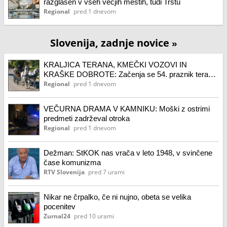
razglašen v vseh večjih mestih, tudi Trstu
Regional
pred 1 dnevom
Slovenija, zadnje novice
»
KRALJICA TERANA, KMEČKI VOZOVI IN
KRAŠKE DOBROTE: Začenja se 54. praznik terana
in pršuta
Regional
pred 1 dnevom
VEČURNA DRAMA V KAMNIKU: Moški z ostrimi
predmeti zadrževal otroka
Regional
pred 1 dnevom
Dežman: StKOK nas vrača v leto 1948, v svinčene
čase komunizma
RTV Slovenija
pred 7 urami
Nikar ne črpalko, če ni nujno, obeta se velika
pocenitev
Zurnal24
pred 10 urami