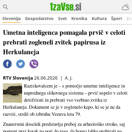
Slovenija
Gospodarstvo
Svet
Kronika
Kultura
Šport
Za
Umetna inteligenca pomagala prvič v celoti
prebrati zogleneli zvitek papirusa iz
Herkulaneja
RTV Slovenija
26.06.2026 | A. J.
Raziskovalcem je – s pomočjo umetne inteligence in
naprednega slikovnega sistema – prvič uspelo v celoti
dešifrirati in prebrati vso vsebino zvitka iz
Herkulaneja. Dokument se je v zoglenelo kepo, ki se je ne da
razviti, strdil ob izbruhu Vezuva leta 79.
Znanstveni dosežek predstavlja preboj za arheološko stroko, saj
pomeni prvi korak na poti do tega, da bomo lahko prebirali na