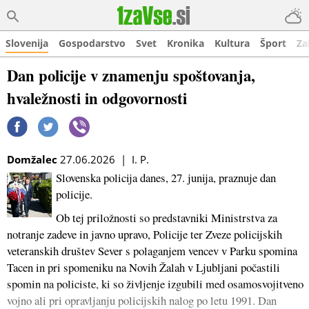
Slovenija
Gospodarstvo
Svet
Kronika
Kultura
Šport
Za
Dan policije v znamenju spoštovanja,
hvaležnosti in odgovornosti
Domžalec
27.06.2026 | I. P.
Slovenska policija danes, 27. junija, praznuje dan
policije.
Ob tej priložnosti so predstavniki Ministrstva za
notranje zadeve in javno upravo, Policije ter Zveze policijskih
veteranskih društev Sever s polaganjem vencev v Parku spomina
Tacen in pri spomeniku na Novih Žalah v Ljubljani počastili
spomin na policiste, ki so življenje izgubili med osamosvojitveno
vojno ali pri opravljanju policijskih nalog po letu 1991. Dan