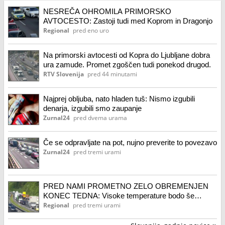
NESREČA OHROMILA PRIMORSKO
AVTOCESTO: Zastoji tudi med Koprom in Dragonjo
Regional
pred eno uro
Na primorski avtocesti od Kopra do Ljubljane dobra
ura zamude. Promet zgoščen tudi ponekod drugod.
RTV Slovenija
pred 44 minutami
Najprej obljuba, nato hladen tuš: Nismo izgubili
denarja, izgubili smo zaupanje
Zurnal24
pred dvema urama
Če se odpravljate na pot, nujno preverite to povezavo
Zurnal24
pred tremi urami
PRED NAMI PROMETNO ZELO OBREMENJEN
KONEC TEDNA: Visoke temperature bodo še
vztrajale
Regional
pred tremi urami