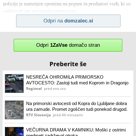
policije je namenjen spominu na pogum in predanost vseh, ki so
sodelovali pri nastajanju samostojne
Odpri na
domzalec.si
Odpri
1ZaVse
domačo stran
Preberite še
NESREČA OHROMILA PRIMORSKO
AVTOCESTO: Zastoji tudi med Koprom in Dragonjo
Regional
pred eno uro
Na primorski avtocesti od Kopra do Ljubljane dobra
ura zamude. Promet zgoščen tudi ponekod drugod.
RTV Slovenija
pred 44 minutami
VEČURNA DRAMA V KAMNIKU: Moški z ostrimi
predmeti zadrževal otroka