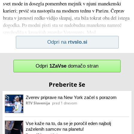
svet mode in dosegla pomemben mejnik v njuni manekenski
karieri; prvič sta nastopila na modnem tednu v Parizu. Čeprav
brata v javnosti redko vidijo skupaj, sta bila tokrat oba del istega
dogodka. Po modni pisti sta se nadobudna manekena namreč
sprehodila v kreacijah znamke Vetements. Med
Odpri na
rtvslo.si
Odpri
1ZaVse
domačo stran
Preberite še
Zverev priprave na New York začel s porazom
RTV Slovenija
pred 1 dnevom
Vse kaže na to, da se je poročil eden najbolj
zaželenih samcev na planetu!