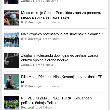
Zurnal24
pred 2 dnevoma
Medtem ko je Center Pompidou zaprt za prenovo,
njegova zbirka še naprej raste
RTV Slovenija
pred 3 dnevi
Na evropsko prvenstvo le pet slovenskih plavalcev
RTV Slovenija
pred 4 dnevi
Zloglasni kolesarski dopingiranec aretiran zaradi
obtožb spolne zlorabe hčerke
Zurnal24
pred 6 dnevi
Filip Matej Pfeifer in Nina Kostanjšek v polfinalu EP-
ja
RTV Slovenija
pred 7 dnevi
PO VELIKI ZMAGI NAD TURKI: Slovence v
polfinalu čakajo Poljaki
Regional
pred 7 dnevi