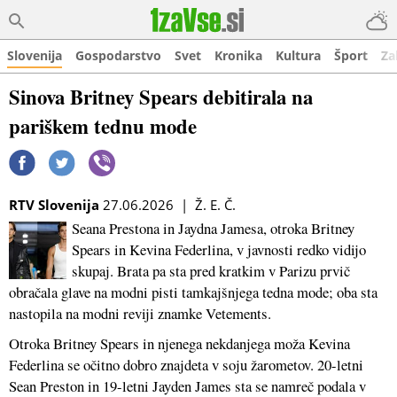
Slovenija
Gospodarstvo
Svet
Kronika
Kultura
Šport
Za
Sinova Britney Spears debitirala na
pariškem tednu mode
RTV Slovenija
27.06.2026 | Ž. E. Č.
Seana Prestona in Jaydna Jamesa, otroka Britney
Spears in Kevina Federlina, v javnosti redko vidijo
skupaj. Brata pa sta pred kratkim v Parizu prvič
obračala glave na modni pisti tamkajšnjega tedna mode; oba sta
nastopila na modni reviji znamke Vetements.
Otroka Britney Spears in njenega nekdanjega moža Kevina
Federlina se očitno dobro znajdeta v soju žarometov. 20-letni
Sean Preston in 19-letni Jayden James sta se namreč podala v