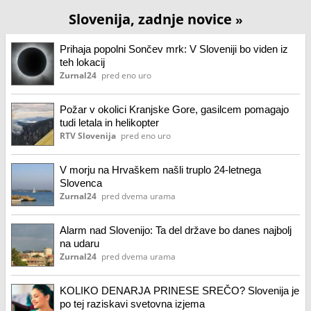
Slovenija, zadnje novice
»
Prihaja popolni Sončev mrk: V Sloveniji bo viden iz
teh lokacij
Zurnal24
pred eno uro
Požar v okolici Kranjske Gore, gasilcem pomagajo
tudi letala in helikopter
RTV Slovenija
pred eno uro
V morju na Hrvaškem našli truplo 24-letnega
Slovenca
Zurnal24
pred dvema urama
Alarm nad Slovenijo: Ta del države bo danes najbolj
na udaru
Zurnal24
pred dvema urama
KOLIKO DENARJA PRINESE SREČO? Slovenija je
po tej raziskavi svetovna izjema