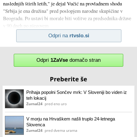
naslednjih štirih letih," je dejal Vučić na provladnem shodu
"Srbija je ena družina" pred poslopjem narodne skupščine v
Beogradu. Po ustavi bi morale biti volitve za predsednika države
v 90 dneh po njegovem
Odpri na
rtvslo.si
Odpri
1ZaVse
domačo stran
Preberite še
Prihaja popolni Sončev mrk: V Sloveniji bo viden iz
teh lokacij
Zurnal24
pred eno uro
V morju na Hrvaškem našli truplo 24-letnega
Slovenca
Zurnal24
pred dvema urama