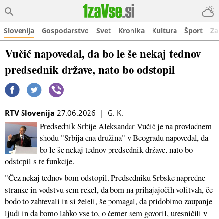
Slovenija
Gospodarstvo
Svet
Kronika
Kultura
Šport
Za
Vučić napovedal, da bo le še nekaj tednov
predsednik države, nato bo odstopil
RTV Slovenija
27.06.2026 | G. K.
Predsednik Srbije Aleksandar Vučić je na provladnem
shodu "Srbija ena družina" v Beogradu napovedal, da
bo le še nekaj tednov predsednik države, nato bo
odstopil s te funkcije.
"Čez nekaj tednov bom odstopil. Predsedniku Srbske napredne
stranke in vodstvu sem rekel, da bom na prihajajočih volitvah, če
bodo to zahtevali in si želeli, še pomagal, da pridobimo zaupanje
ljudi in da bomo lahko vse to, o čemer sem govoril, uresničili v