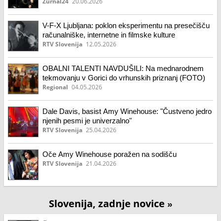
Zurnal24
20.06.2026
V-F-X Ljubljana: poklon eksperimentu na presečišču
računalniške, internetne in filmske kulture
RTV Slovenija
12.05.2026
OBALNI TALENTI NAVDUŠILI: Na mednarodnem
tekmovanju v Gorici do vrhunskih priznanj (FOTO)
Regional
04.05.2026
Dale Davis, basist Amy Winehouse: "Čustveno jedro
njenih pesmi je univerzalno"
RTV Slovenija
25.04.2026
Oče Amy Winehouse poražen na sodišču
RTV Slovenija
21.04.2026
Slovenija, zadnje novice
»