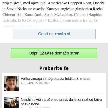
prijateljice", med njimi tudi Američanke Chappell Roan, Doechii
in Stevie Nicks ter zasedba Katseye, angleška glasbenica Rachel
Chinouriri in Kanadčanka Sarah McLachlan. Celoten izkupiček
festivala, ki bo 29. avgusta v kalifornijskem mestu Irvine, bo
namenjen dobrodelnim
Odpri na
rtvslo.si
Odpri
1ZaVse
domačo stran
Preberite še
Velika zmaga in nagrada za Inštitut 8. marec
Zurnal24
22.06.2026
Neishin bivši zaročenec pravi, da je za razhod kriva
nezvestoba