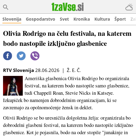
Slovenija
Gospodarstvo
Svet
Kronika
Kultura
Šport
Za
Olivia Rodrigo na čelu festivala, na katerem
bodo nastopile izključno glasbenice
RTV Slovenija
28.06.2026 | Ž. E. Č.
Ameriška glasbenica Olivia Rodrigo bo organizirala
festival, na katerem bodo nastopile samo glasbenice,
tudi Chappell Roan, Stevie Nicks in Katseye.
Izkupiček bo namenjen dobrodelnim organizacijam, ki se
zavzemajo za opolnomočenje žensk in deklet.
Olivii Rodrigo se bo uresničila dolgoletna želja: organizirala bo
dobrodelni glasbeni festival, na katerem bodo nastopile izključno
glasbenice. Kot je pojasnila, bodo na oder stopile "junakinje in