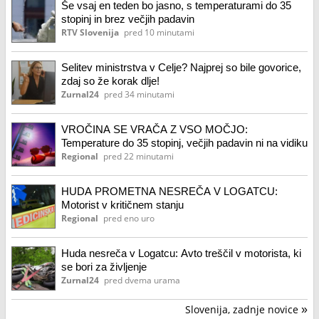
Še vsaj en teden bo jasno, s temperaturami do 35
stopinj in brez večjih padavin
RTV Slovenija
pred 10 minutami
Selitev ministrstva v Celje? Najprej so bile govorice,
zdaj so že korak dlje!
Zurnal24
pred 34 minutami
VROČINA SE VRAČA Z VSO MOČJO:
Temperature do 35 stopinj, večjih padavin ni na vidiku
Regional
pred 22 minutami
HUDA PROMETNA NESREČA V LOGATCU:
Motorist v kritičnem stanju
Regional
pred eno uro
Huda nesreča v Logatcu: Avto treščil v motorista, ki
se bori za življenje
Zurnal24
pred dvema urama
Slovenija, zadnje novice
»