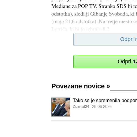
Mediane za POP TV. Stranko SDS bi tok
odstotka), sledi ji Gibanje Svoboda, ki 
(maja 21,6 odstotka). Na tretje mesto s
Lotriča, ki bi jo izbralo 8,2
Odpri 
Odpri
1
Povezane novice
»
Tako se je spremenila podpo
Zurnal24
29.06.2026