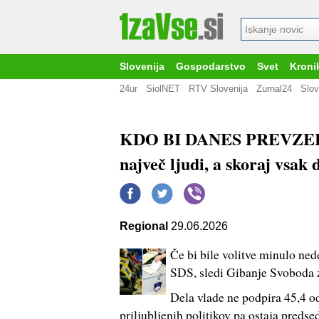
Slovenija
Gospodarstvo
Svet
Kroni
24ur
SiolNET
RTV Slovenija
Zurnal24
Slov
KDO BI DANES PREVZEL 
največ ljudi, a skoraj vsak
Regional
29.06.2026
Če bi bile volitve minulo nede
SDS, sledi Gibanje Svoboda z
Dela vlade ne podpira 45,4 od
priljubljenih politikov pa ostaja preds