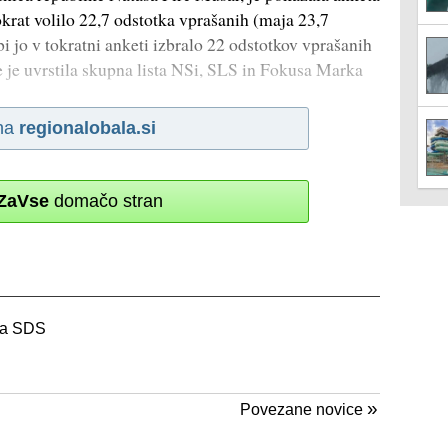
rat volilo 22,7 odstotka vprašanih (maja 23,7
bi jo v tokratni anketi izbralo 22 odstotkov vprašanih
e je uvrstila skupna lista NSi, SLS in Fokusa Marka
na
regionalobala.si
ZaVse
domačo stran
ra SDS
»
Povezane novice