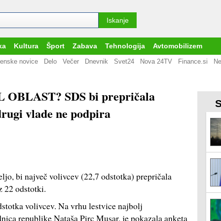
ka
Kultura
Šport
Zabava
Tehnologija
Avtomobilizem
enske novice
Delo
Večer
Dnevnik
Svet24
Nova 24TV
Finance.si
Ne
OBLAST? SDS bi prepričala
S
 drugi vlade ne podpira
ljo, bi največ volivcev (22,7 odstotka) prepričala
 22 odstotki.
stotka volivcev. Na vrhu lestvice najbolj
ednica republike Nataša Pirc Musar, je pokazala anketa