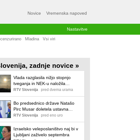
Novice
Vremenska napoved
Nastavitve
cenzurirano
Mladina
Vsi viri
lovenija, zadnje novice »
Vlada razglasila nižjo stopnjo
tveganja in NEK-u naložila
najmanj minimalno obratovanje
RTV Slovenija
pred dvema urama
Bo predsednico države Natašo
Pirc Musar doletela ustavna
obtožba?
RTV Slovenija
pred eno uro
Izraelsko veleposlaništvo naj bi v
Ljubljani zaživelo septembra