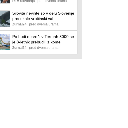
RTV Slovenija
pred dvema urama
Silovite nevihte so v delu Slovenije
presekale vročinski val
Zurnal24
pred dvema urama
Po hudi nesreči v Termah 3000 se
je 8-letnik prebudil iz kome
Zurnal24
pred dvema urama