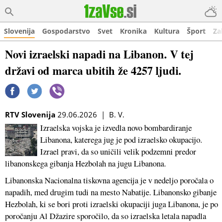
Slovenija
Gospodarstvo
Svet
Kronika
Kultura
Šport
Za
Novi izraelski napadi na Libanon. V tej
državi od marca ubitih že 4257 ljudi.
RTV Slovenija
29.06.2026 | B. V.
Izraelska vojska je izvedla novo bombardiranje
Libanona, katerega jug je pod izraelsko okupacijo.
Izrael pravi, da so uničili velik podzemni predor
libanonskega gibanja Hezbolah na jugu Libanona.
Libanonska Nacionalna tiskovna agencija je v nedeljo poročala o
napadih, med drugim tudi na mesto Nabatije. Libanonsko gibanje
Hezbolah, ki se bori proti izraelski okupaciji juga Libanona, je po
poročanju Al Džazire sporočilo, da so izraelska letala napadla