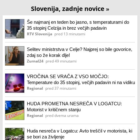
Slovenija, zadnje novice
»
Še najmanj en teden bo jasno, s temperaturami do
35 stopinj Celzija in brez večjih padavin
RTV Slovenija
pred 13 minutami
Selitev ministrstva v Celje? Najprej so bile govorice,
zdaj so že korak dlje!
Zurnal24
pred 49 minutami
VROČINA SE VRAČA Z VSO MOČJO:
Temperature do 35 stopinj, večjih padavin ni na vidiku
Regional
pred 37 minutami
HUDA PROMETNA NESREČA V LOGATCU:
Motorist v kritičnem stanju
Regional
pred dvema urama
Huda nesreča v Logatcu: Avto treščil v motorista, ki
se bori za življenje