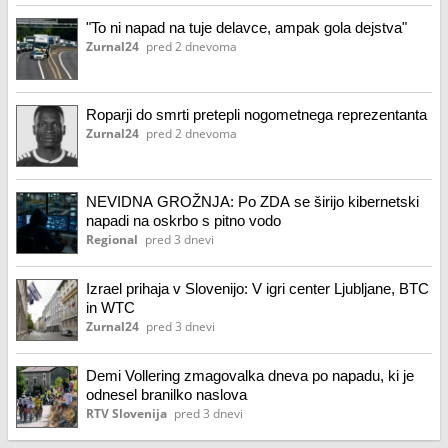
"To ni napad na tuje delavce, ampak gola dejstva"
Zurnal24
pred 2 dnevoma
Roparji do smrti pretepli nogometnega reprezentanta
Zurnal24
pred 2 dnevoma
NEVIDNA GROŽNJA: Po ZDA se širijo kibernetski
napadi na oskrbo s pitno vodo
Regional
pred 3 dnevi
Izrael prihaja v Slovenijo: V igri center Ljubljane, BTC
in WTC
Zurnal24
pred 3 dnevi
Demi Vollering zmagovalka dneva po napadu, ki je
odnesel branilko naslova
RTV Slovenija
pred 3 dnevi