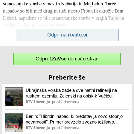
stanovanjske stavbe v mestih Nabatije in Majfadun. Tarče
napadov so bili med drugim tudi mesto Froun in okrožje Bint
Džbeil, napadene so bile stanovanjske stavbe v krajih Tajbe in
Hadata. Libanonsko ministrstvo
Odpri na
rtvslo.si
Odpri
1ZaVse
domačo stran
Preberite še
Ukrajinska vojska zadela dve naftni rafineriji na
ruskem ozemlju. Zelenski na obisk k Vučiću.
RTV Slovenija
pred 2 dnevoma
Berlin: "Hibridni napad, ki predstavlja novo stopnjo
nevarnosti". Primer prevzelo zvezno tožilstvo.
RTV Slovenija
pred 2 dnevoma