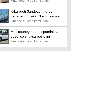
Finance.si
pred tremi urami
Krka proti Sandozu in drugim
generikom: zakaj Novomeščani
služijo več poslovni
Finance.si
pred tremi urami
Mini countryman: s spomini na
desetico s faksa poslovni
Finance.si
pred tremi urami