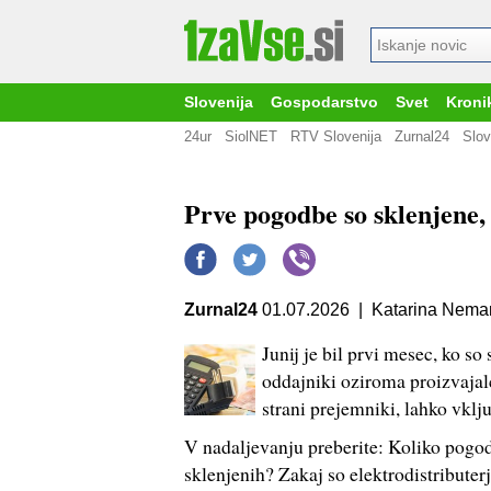
Slovenija
Gospodarstvo
Svet
Kroni
24ur
SiolNET
RTV Slovenija
Zurnal24
Slov
Prve pogodbe so sklenjene,
Zurnal24
01.07.2026 | Katarina Nema
Junij je bil prvi mesec, ko so
oddajniki oziroma proizvajalc
strani prejemniki, lahko vklj
V nadaljevanju preberite: Koliko pogod
sklenjenih? Zakaj so elektrodistributerj