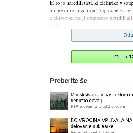
ki so jo naredili tisti, ki elektriko v
ali prek organizatorja souporabe so se la
elektrooperaterji souporabo potrdili ali
treba
Odp
Odpri
1
Preberite še
Ministrstvo za infrastrukturo i
trenutno dovolj
RTV Slovenija
pred 1 dnevom
BO VROČINA VPLIVALA NA 
delovanje nuklearke
Regional
pred 1 dnevom