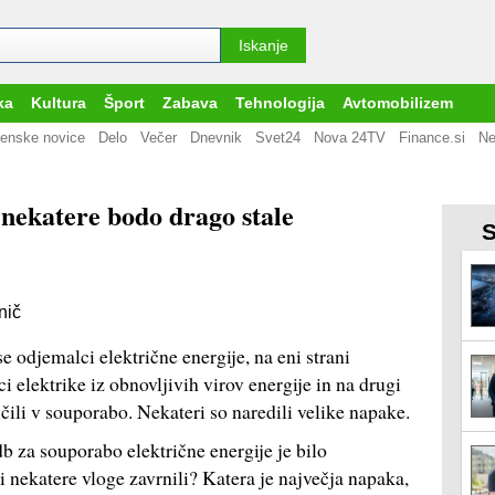
ka
Kultura
Šport
Zabava
Tehnologija
Avtomobilizem
enske novice
Delo
Večer
Dnevnik
Svet24
Nova 24TV
Finance.si
Ne
 nekatere bodo drago stale
S
nič
 se odjemalci električne energije, na eni strani
i elektrike iz obnovljivih virov energije in na drugi
učili v souporabo. Nekateri so naredili velike napake.
b za souporabo električne energije je bilo
i nekatere vloge zavrnili? Katera je največja napaka,