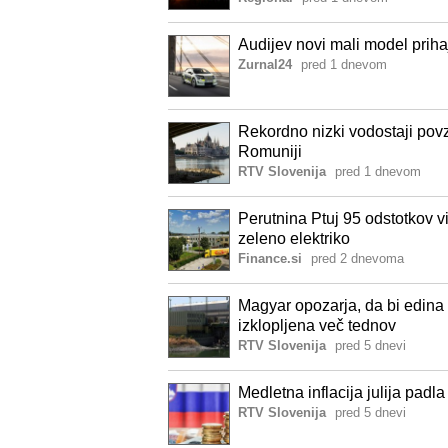
Audijev novi mali model priha
Zurnal24
pred 1 dnevom
Rekordno nizki vodostaji po
Romuniji
RTV Slovenija
pred 1 dnevom
Perutnina Ptuj 95 odstotkov vi
zeleno elektriko
Finance.si
pred 2 dnevoma
Magyar opozarja, da bi edina
izklopljena več tednov
RTV Slovenija
pred 5 dnevi
Medletna inflacija julija padl
RTV Slovenija
pred 5 dnevi