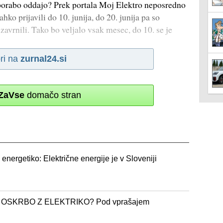
 souporabo oddajo? Prek portala Moj Elektro neposredno
hko prijavili do 10. junija, do 20. junija pa so
 zavrnili. Tako bo veljalo vsak mesec, do 10. se je
ri na
zurnal24.si
ZaVse
domačo stran
n energetiko: Električne energije je v Sloveniji
OSKRBO Z ELEKTRIKO? Pod vprašajem