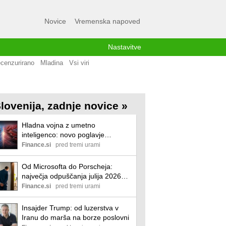
Novice
Vremenska napoved
Nastavitve
cenzurirano
Mladina
Vsi viri
lovenija, zadnje novice »
Hladna vojna z umetno
inteligenco: novo poglavje
tekmovanja velikih sil?
Finance.si
pred tremi urami
Od Microsofta do Porscheja:
največja odpuščanja julija 2026
poslovni
Finance.si
pred tremi urami
Insajder Trump: od luzerstva v
Iranu do marša na borze poslovni