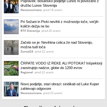
Popravek: bosansko podjetje Lunos ni povezano z
družbo Lunos Slovenija
Necenzurirano
pred 18 urami
Pri Sežani in Pivki nevihti z možnostjo toče, večjih
količin dežja ne bo
RTV Slovenija
pred 20 urami
Začelo se je: Nevihtna celica že nad Slovenijo,
možna tudi toča
Zurnal24
pred 22 urami
ČRPATE VODO IZ REKE ALI POTOKA? Inšpektorji
zaostrujejo nadzor, globe do 1200 evrov
Regional
pred 22 urami
Novo podjetje, stari obrazi: sindikati od Luke Koper
zahtevajo odgovore
Necenzurirano
pred 23 urami