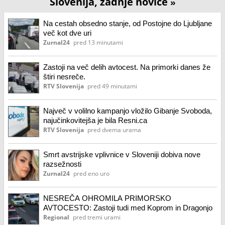
Slovenija, zadnje novice
»
Na cestah obsedno stanje, od Postojne do Ljubljane
več kot dve uri
Zurnal24
pred 13 minutami
Zastoji na več delih avtocest. Na primorki danes že
štiri nesreče.
RTV Slovenija
pred 49 minutami
Največ v volilno kampanjo vložilo Gibanje Svoboda,
najučinkovitejša je bila Resni.ca
RTV Slovenija
pred dvema urama
Smrt avstrijske vplivnice v Sloveniji dobiva nove
razsežnosti
Zurnal24
pred eno uro
NESREČA OHROMILA PRIMORSKO
AVTOCESTO: Zastoji tudi med Koprom in Dragonjo
Regional
pred tremi urami