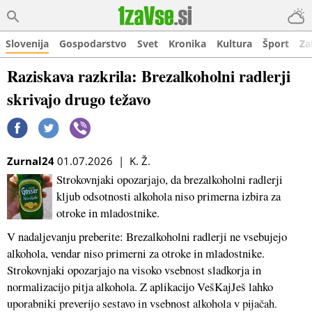
Slovenija
Gospodarstvo
Svet
Kronika
Kultura
Šport
Za
Raziskava razkrila: Brezalkoholni radlerji
skrivajo drugo težavo
Zurnal24
01.07.2026 | K. Ž.
Strokovnjaki opozarjajo, da brezalkoholni radlerji
kljub odsotnosti alkohola niso primerna izbira za
otroke in mladostnike.
V nadaljevanju preberite: Brezalkoholni radlerji ne vsebujejo
alkohola, vendar niso primerni za otroke in mladostnike.
Strokovnjaki opozarjajo na visoko vsebnost sladkorja in
normalizacijo pitja alkohola. Z aplikacijo VešKajJeš lahko
uporabniki preverijo sestavo in vsebnost alkohola v pijačah.