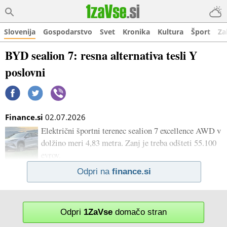
Slovenija
Gospodarstvo
Svet
Kronika
Kultura
Šport
Za
BYD sealion 7: resna alternativa tesli Y
poslovni
Finance.si
02.07.2026
Električni športni terenec sealion 7 excellence AWD v
dolžino meri 4,83 metra. Zanj je treba odšteti 55.100
evrov.
Odpri na
finance.si
Odpri
1ZaVse
domačo stran