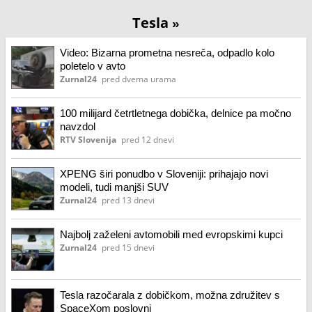
Tesla
»
Video: Bizarna prometna nesreča, odpadlo kolo
poletelo v avto
Zurnal24
pred dvema urama
100 milijard četrtletnega dobička, delnice pa močno
navzdol
RTV Slovenija
pred 12 dnevi
XPENG širi ponudbo v Sloveniji: prihajajo novi
modeli, tudi manjši SUV
Zurnal24
pred 13 dnevi
Najbolj zaželeni avtomobili med evropskimi kupci
Zurnal24
pred 15 dnevi
Tesla razočarala z dobičkom, možna združitev s
SpaceXom poslovni