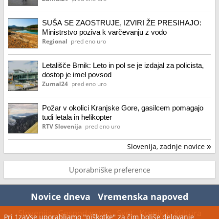
SUŠA SE ZAOSTRUJE, IZVIRI ŽE PRESIHAJO:
Ministrstvo poziva k varčevanju z vodo
Regional
pred eno uro
Letališče Brnik: Leto in pol se je izdajal za policista,
dostop je imel povsod
Zurnal24
pred eno uro
Požar v okolici Kranjske Gore, gasilcem pomagajo
tudi letala in helikopter
RTV Slovenija
pred eno uro
Slovenija, zadnje novice
»
Uporabniške preference
Novice dneva
Vremenska napoved
Slovenija
Gospodarstvo
Svet
Kronika
Kultura
Pri 1zaVse uporabljamo "piškotke" za čim boljše delovanje