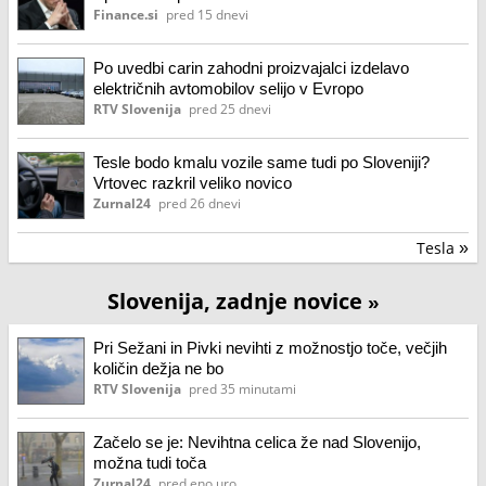
Finance.si
pred 15 dnevi
Po uvedbi carin zahodni proizvajalci izdelavo
električnih avtomobilov selijo v Evropo
RTV Slovenija
pred 25 dnevi
Tesle bodo kmalu vozile same tudi po Sloveniji?
Vrtovec razkril veliko novico
Zurnal24
pred 26 dnevi
Tesla
»
Slovenija, zadnje novice
»
Pri Sežani in Pivki nevihti z možnostjo toče, večjih
količin dežja ne bo
RTV Slovenija
pred 35 minutami
Začelo se je: Nevihtna celica že nad Slovenijo,
možna tudi toča
Zurnal24
pred eno uro