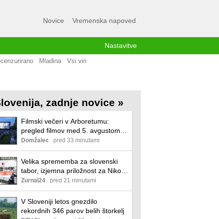
Novice
Vremenska napoved
Nastavitve
cenzurirano
Mladina
Vsi viri
lovenija, zadnje novice »
Filmski večeri v Arboretumu:
pregled filmov med 5. avgustom in
8. avgustom
Domžalec
pred 33 minutami
Velika sprememba za slovenski
tabor, izjemna priložnost za Niko
in Domna!
Zurnal24
pred 21 minutami
V Sloveniji letos gnezdilo
rekordnih 346 parov belih štorkelj