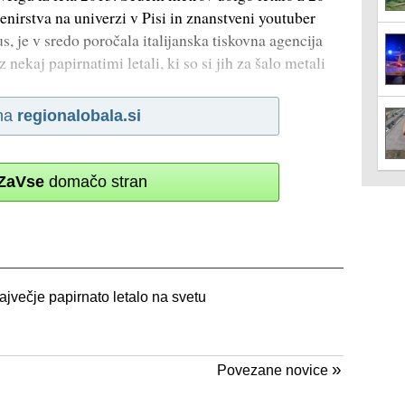
nirstva na univerzi v Pisi in znanstveni youtuber
us, je v sredo poročala italijanska tiskovna agencija
 nekaj papirnatimi letali, ki so si jih za šalo metali
na
regionalobala.si
ZaVse
domačo stran
jvečje papirnato letalo na svetu
»
Povezane novice