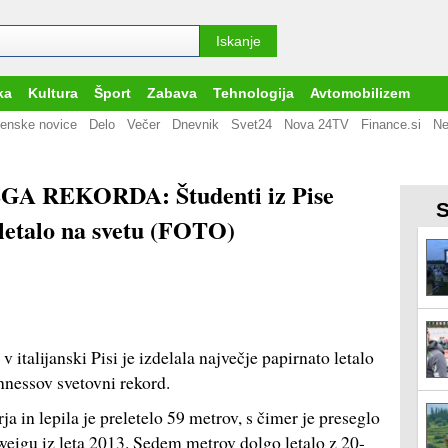
ka
Kultura
Šport
Zabava
Tehnologija
Avtomobilizem
enske novice
Delo
Večer
Dnevnik
Svet24
Nova 24TV
Finance.si
Ne
 REKORDA: Študenti iz Pise
S
 letalo na svetu (FOTO)
 italijanski Pisi je izdelala največje papirnato letalo
nnessov svetovni rekord.
ja in lepila je preletelo 59 metrov, s čimer je preseglo
weigu iz leta 2013. Sedem metrov dolgo letalo z 20-