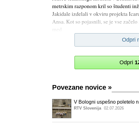
metrskim razponom kril so študenti inže
Jakidale izdelali v okviru projekta Icar
Ansa. Kot so pojasnili, se je vse začelo z
med
Odpri 
Odpri
1
Povezane novice
»
V Bologni uspešno poletelo na
RTV Slovenija
02.07.2026