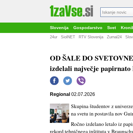
Slovenija
Gospodarstvo
Svet
Kroni
24ur
SiolNET
RTV Slovenija
Zurnal24
Slov
OD ŠALE DO SVETOVNEGA
izdelali največje papirnato
Regional
02.07.2026
Skupina študentov z univerze v
na svetu in postavila nov Gui
Ročno izdelano letalo iz papir
rekord tehničnega inštituta v Braunsch