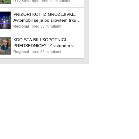
RTV Slovenija
pred 33 minutami
PRIZORI KOT IZ GROZLJIVKE:
Avtomobil se je po silovitem trku
prepolovil, ena oseba umrla
Regional
pred 33 minutami
(FOTO)
KDO STA BILI SOPOTNICI
PREDSEDNICE? "Z vstopom v
vozilo sta postali javni osebi"
Regional
pred 33 minutami