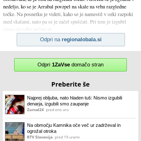
nedeljo, ko se je Arrabal povzpel na skale na vrhu razgledne
točke. Na posnetku je videti, kako se je namestil v ozki razpoki
med skalami, nato pa se je začel spuščati. Pri tem je izgubil
oporo na robu pečine in
Odpri na
regionalobala.si
Odpri
1ZaVse
domačo stran
Preberite še
Najprej obljuba, nato hladen tuš: Nismo izgubili
denarja, izgubili smo zaupanje
Zurnal24
pred eno uro
Na območju Kamnika oče več ur zadrževal in
ogrožal otroka
RTV Slovenija
pred 19 urami