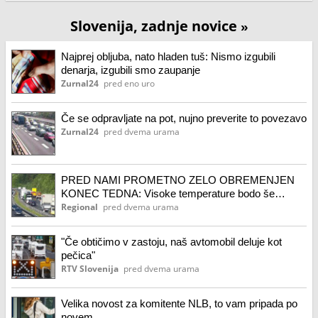
Slovenija, zadnje novice
»
Najprej obljuba, nato hladen tuš: Nismo izgubili
denarja, izgubili smo zaupanje
Zurnal24
pred eno uro
Če se odpravljate na pot, nujno preverite to povezavo
Zurnal24
pred dvema urama
PRED NAMI PROMETNO ZELO OBREMENJEN
KONEC TEDNA: Visoke temperature bodo še
vztrajale
Regional
pred dvema urama
"Če obtičimo v zastoju, naš avtomobil deluje kot
pečica"
RTV Slovenija
pred dvema urama
Velika novost za komitente NLB, to vam pripada po
novem