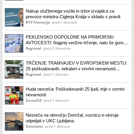
Nakup službenega vozila in izbor izvajalca za
prevoze ministra Ciglerja Kralja v skladu s pravili
RTV Slovenija
pred 1 dnevom
PEKLENSKO DOPOLDNE NA PRIMORSKI
AVTOCESTI: Najprej verižno trčenje, nato še goreči
tovornjak (FOTO)
Regional
pred 2 dnevoma
TRČENJE TRAMVAJEV V EVROPSKEM MESTU:
25 poškodovanih, nekateri v smrtni nevarnosti
(FOTO, VIDEO)
Regional
pred 1 dnevom
Huda nesreča: Poškodovanih 25 ljudi, trije v smrtni
nevarnosti
Zurnal24
pred 1 dnevom
Nesreča na območju Domžal, voznico e-skiroja
odpeljali v UKC Ljubljana
Domžalec
pred 1 dnevom