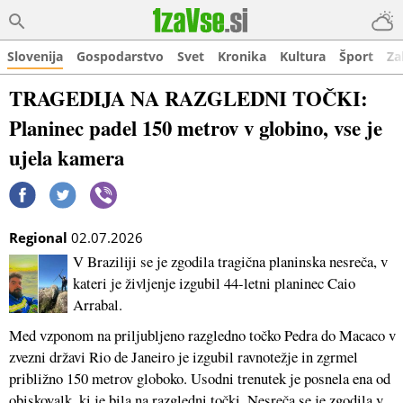
Slovenija
Gospodarstvo
Svet
Kronika
Kultura
Šport
Za
TRAGEDIJA NA RAZGLEDNI TOČKI:
Planinec padel 150 metrov v globino, vse je
ujela kamera
Regional
02.07.2026
V Braziliji se je zgodila tragična planinska nesreča, v
kateri je življenje izgubil 44-letni planinec Caio
Arrabal.
Med vzponom na priljubljeno razgledno točko Pedra do Macaco v
zvezni državi Rio de Janeiro je izgubil ravnotežje in zgrmel
približno 150 metrov globoko. Usodni trenutek je posnela ena od
obiskovalk, ki je bila na razgledni točki. Nesreča se je zgodila v