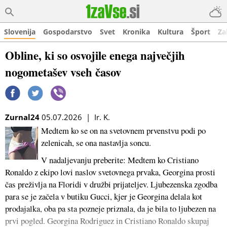
Slovenija
Gospodarstvo
Svet
Kronika
Kultura
Šport
Za
Obline, ki so osvojile enega največjih
nogometašev vseh časov
Zurnal24
05.07.2026 | Ir. K.
Medtem ko se on na svetovnem prvenstvu podi po
zelenicah, se ona nastavlja soncu.
V nadaljevanju preberite: Medtem ko Cristiano
Ronaldo z ekipo lovi naslov svetovnega prvaka, Georgina prosti
čas preživlja na Floridi v družbi prijateljev. Ljubezenska zgodba
para se je začela v butiku Gucci, kjer je Georgina delala kot
prodajalka, oba pa sta pozneje priznala, da je bila to ljubezen na
prvi pogled. Georgina Rodriguez in Cristiano Ronaldo skupaj