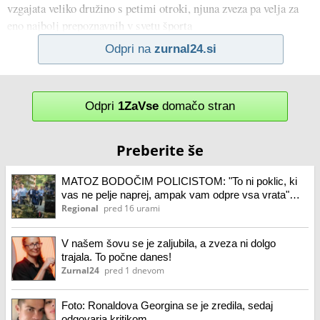
vzgajata veliko družino s petimi otroki, njuna zveza pa velja za
eno najbolj prepoznavnih v svetu športa
Odpri na
zurnal24.si
Odpri
1ZaVse
domačo stran
Preberite še
MATOZ BODOČIM POLICISTOM: "To ni poklic, ki
vas ne pelje naprej, ampak vam odpre vsa vrata"
(FOTO)
Regional
pred 16 urami
V našem šovu se je zaljubila, a zveza ni dolgo
trajala. To počne danes!
Zurnal24
pred 1 dnevom
Foto: Ronaldova Georgina se je zredila, sedaj
odgovarja kritikom