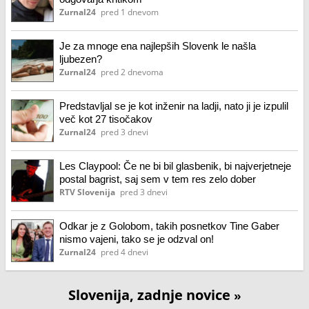
Zurnal24
pred 1 dnevom
Je za mnoge ena najlepših Slovenk le našla
ljubezen?
Zurnal24
pred 2 dnevoma
Predstavljal se je kot inženir na ladji, nato ji je izpulil
več kot 27 tisočakov
Zurnal24
pred 3 dnevi
Les Claypool: Če ne bi bil glasbenik, bi najverjetneje
postal bagrist, saj sem v tem res zelo dober
RTV Slovenija
pred 3 dnevi
Odkar je z Golobom, takih posnetkov Tine Gaber
nismo vajeni, tako se je odzval on!
Zurnal24
pred 4 dnevi
Slovenija, zadnje novice
»