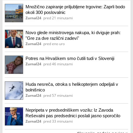
Množično zapiranje priljubljene trgovine: Zaprli bodo
okoli 300 poslovalnic
Zurnal24
pred 21 minutami
Novo glede ministrovega nakupa, ki dviguje prah:
"Gre za dve različni zadevi"
Zurnal24
pred eno uro
Potres na Hrvaškem smo čutili tudi v Sloveniji
Zurnal24
pred 46 minutami
Huda nesreča, otroka s helikopterjem odpeljali v
bolnišnico
Zurnal24
pred 57 minutami
Nepripeta v predsedniškem vozilu: Iz Zavoda
Reševalni pas predsednici poslali jasno sporočilo
Zurnal24
pred 33 minutami