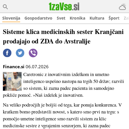
Slovenija
Gospodarstvo
Svet
Kronika
Kultura
Šport
Za
Sisteme klica medicinskih sester Kranjčani
prodajajo od ZDA do Avstralije
Finance.si
06.07.2026
Caretronic z inovativnim izdelkom in umetno
inteligenco uspešno nastopa na trgih 50 držav; razvili
so sistem, ki zazna padec pacienta in samodejno
pokliče pomoč. »Naš izdelek je inovativen.
Na veliko področjih je boljši od tega, kar ponuja konkurenca. V
kratkem bomo predstavili novost, s katero smo prvi na trgu: s
pomočjo umetne inteligence smo razvili sistem za klic
medicinske sestre z vgrajenim senzorjem, ki zazna padec