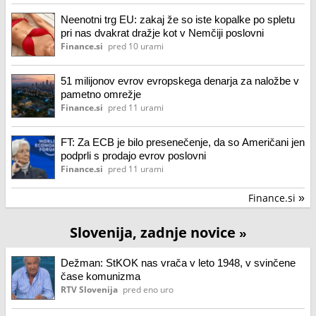
Neenotni trg EU: zakaj že so iste kopalke po spletu
pri nas dvakrat dražje kot v Nemčiji poslovni
Finance.si
pred 10 urami
51 milijonov evrov evropskega denarja za naložbe v
pametno omrežje
Finance.si
pred 11 urami
FT: Za ECB je bilo presenečenje, da so Američani jen
podprli s prodajo evrov poslovni
Finance.si
pred 11 urami
Finance.si
»
Slovenija, zadnje novice
»
Dežman: StKOK nas vrača v leto 1948, v svinčene
čase komunizma
RTV Slovenija
pred eno uro