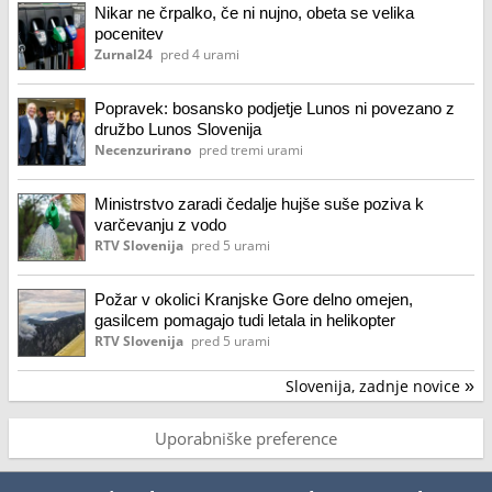
Nikar ne črpalko, če ni nujno, obeta se velika
pocenitev
Zurnal24
pred 4 urami
Popravek: bosansko podjetje Lunos ni povezano z
družbo Lunos Slovenija
Necenzurirano
pred tremi urami
Ministrstvo zaradi čedalje hujše suše poziva k
varčevanju z vodo
RTV Slovenija
pred 5 urami
Požar v okolici Kranjske Gore delno omejen,
gasilcem pomagajo tudi letala in helikopter
RTV Slovenija
pred 5 urami
Slovenija, zadnje novice
»
Uporabniške preference