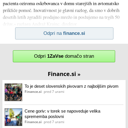
pacienta oziroma oskrbovanca v domu starejših in avtomatsko
prikliče pomoč. Inovativnost je glavni razlog, da smo v dobrih
desetih letih zgradili prodajno mrežo in poslujemo na trgih 50
držav,« razlaga Andraž Krajnc, direktor
Odpri na
finance.si
Odpri
1ZaVse
domačo stran
Finance.si
»
To je deset slovenskih pivovarn z najboljšim pivom
Finance.si
pred 7 urami
Cene goriv: v torek se napoveduje velika
sprememba poslovni
Finance.si
pred 7 urami