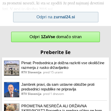
za prometni nesreči, ki sta se zgodili že pred najmanj devetimi
leti. V prvi iz oktobra 2016 naj
Odpri na
zurnal24.si
Odpri
1ZaVse
domačo stran
Preberite še
Pirnat: Predsednica je dolžna razkriti vse okoliščine
razmerja z rusko državljanko
RTV Slovenija
pred 15 urami
Jambrek pravi, da sam ustavne obtožbe proti
predsednici republike ne pripravlja
RTV Slovenija
pred 1 dnevom
PROMETNA NESREČA ALI DRŽAVNA
SKRIVNOST? Posnetka iz predora očitno ne bomo