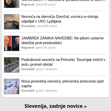
videli
Regional
pred 24 urami
Nesreča na območju Domžal, voznico e-skiroja
odpeljali v UKC Ljubljana
Domžalec
pred 24 urami
JAMBREK ZANIKA NAVEDBE: Ne pišem ustavne
obtožbe proti predsednici
Regional
pred 24 urami
Podrobnosti nesreče na Primorki: Tovornjak treščil v
avto, promet obstal
Zurnal24
pred 1 dnevom
Nova prometna nesreča, primorska avtocesta spet
zaprta
Zurnal24
pred 1 dnevom
Slovenija, zadnje novice
»