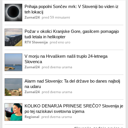
Prihaja popolni Sončev mrk: V Sloveniji bo viden iz
teh lokacij
Zurnal24
pred 59 minutami
Požar v okolici Kranjske Gore, gasilcem pomagajo
tudi letala in helikopter
RTV Slovenija
pred eno uro
V morju na Hrvaškem našli truplo 24-letnega
Slovenca
Zurnal24
pred dvema urama
Alarm nad Slovenijo: Ta del države bo danes najbolj
na udaru
Zurnal24
pred dvema urama
KOLIKO DENARJA PRINESE SREČO? Slovenija je
po tej raziskavi svetovna izjema
Regional
pred dvema urama