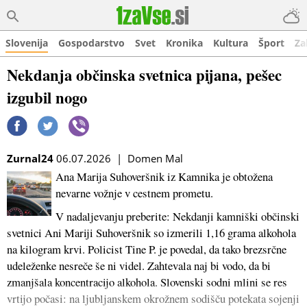
Slovenija
Gospodarstvo
Svet
Kronika
Kultura
Šport
Za
Nekdanja občinska svetnica pijana, pešec
izgubil nogo
Zurnal24
06.07.2026 | Domen Mal
Ana Marija Suhoveršnik iz Kamnika je obtožena
nevarne vožnje v cestnem prometu.
V nadaljevanju preberite: Nekdanji kamniški občinski
svetnici Ani Mariji Suhoveršnik so izmerili 1,16 grama alkohola
na kilogram krvi. Policist Tine P. je povedal, da tako brezsrčne
udeleženke nesreče še ni videl. Zahtevala naj bi vodo, da bi
zmanjšala koncentracijo alkohola. Slovenski sodni mlini se res
vrtijo počasi: na ljubljanskem okrožnem sodišču potekata sojenji