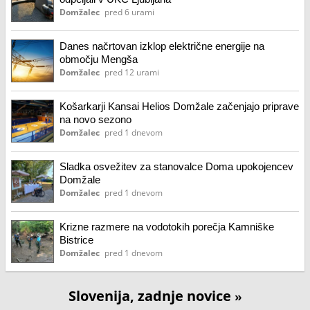
Domžalec
pred 6 urami
Danes načrtovan izklop električne energije na
območju Mengša
Domžalec
pred 12 urami
Košarkarji Kansai Helios Domžale začenjajo priprave
na novo sezono
Domžalec
pred 1 dnevom
Sladka osvežitev za stanovalce Doma upokojencev
Domžale
Domžalec
pred 1 dnevom
Krizne razmere na vodotokih porečja Kamniške
Bistrice
Domžalec
pred 1 dnevom
Slovenija, zadnje novice
»