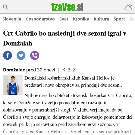
Slovenija
Gospodarstvo
Svet
Kronika
Kultura
Šport
Za
Črt Čabrilo bo naslednji dve sezoni igral v
Domžalah
Domžalec
pred 30 dnevi | K. B. Z.
Domžalski košarkarski klub Kansai Helios je
predstavil novo okrepitev za prihodnji dve sezoni.
Njihov dres bo oblekel slovenski košarkar Črt Čabrilo,
ki se v Domžale seli z željo po nadaljnjem razvoju in
dokazovanju v pomembnejši vlogi. V klubu verjamejo, da bo
Čabrilo s svojo energijo, delavnostjo in kakovostjo pomemben del
nove ekipe, ki jo sestavljajo pred začetkom nove sezone. Črt
Čabrilo, igralec Kansai Heliosa: »Vesel sem, da sem se pridružil