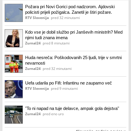
Požara pri Novi Gorici pod nadzorom. Ajdovski
policisti prijeli požigalca. Zanetil je štiri požare.
RTV Slovenija
pred 32 minutami
Kdo vse je dobil službo pri Janševih ministrih? Med
njimi tudi znana imena
Zurnal24
pred 8 minutami
Huda nesreča: Poškodovanih 25 ljudi, trije v smrtni
nevarnosti
Zurnal24
pred 32 minutami
Uefa udarila po Fifi: Infantinu ne zaupamo več
RTV Slovenija
pred 9 minutami
"To ni napad na tuje delavce, ampak gola dejstva"
Zurnal24
pred eno uro