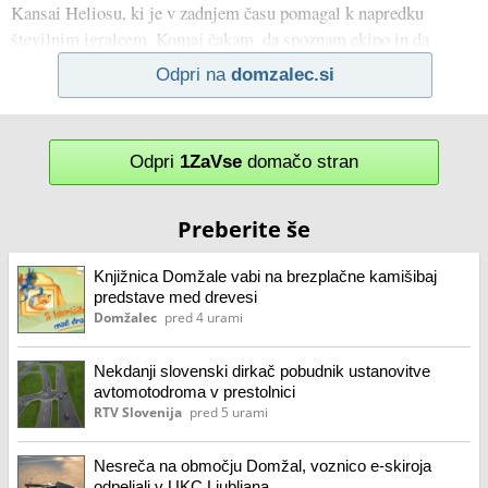
Kansai Heliosu, ki je v zadnjem času pomagal k napredku
številnim igralcem. Komaj čakam, da spoznam ekipo in da
Odpri na
domzalec.si
Odpri
1ZaVse
domačo stran
Preberite še
Knjižnica Domžale vabi na brezplačne kamišibaj
predstave med drevesi
Domžalec
pred 4 urami
Nekdanji slovenski dirkač pobudnik ustanovitve
avtomotodroma v prestolnici
RTV Slovenija
pred 5 urami
Nesreča na območju Domžal, voznico e-skiroja
odpeljali v UKC Ljubljana