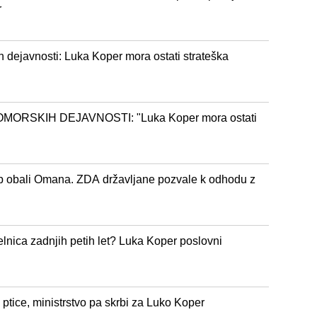
r
h dejavnosti: Luka Koper mora ostati strateška
ORSKIH DEJAVNOSTI: "Luka Koper mora ostati
ob obali Omana. ZDA državljane pozvale k odhodu z
lnica zadnjih petih let? Luka Koper poslovni
 ptice, ministrstvo pa skrbi za Luko Koper