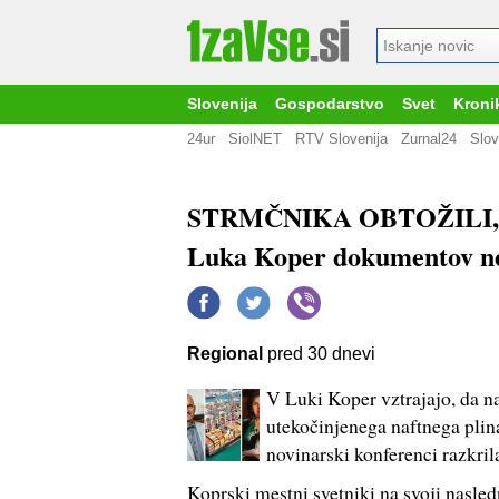
Slovenija
Gospodarstvo
Svet
Kroni
24ur
SiolNET
RTV Slovenija
Zurnal24
Slov
STRMČNIKA OBTOŽILI,
Luka Koper dokumentov ne
Regional
pred 30 dnevi
V Luki Koper vztrajajo, da na
utekočinjenega naftnega plina 
novinarski konferenci razkri
Koprski mestni svetniki na svoji nasled