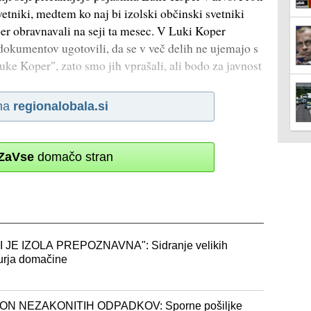
vetniki, medtem ko naj bi izolski občinski svetniki
r obravnavali na seji ta mesec. V Luki Koper
dokumentov ugotovili, da se v več delih ne ujemajo s
ke Koper", zato smo jih vprašali, ali bodo za javnost
na
regionalobala.si
ZaVse
domačo stran
 JE IZOLA PREPOZNAVNA": Sidranje velikih
burja domačine
ON NEZAKONITIH ODPADKOV: Sporne pošiljke