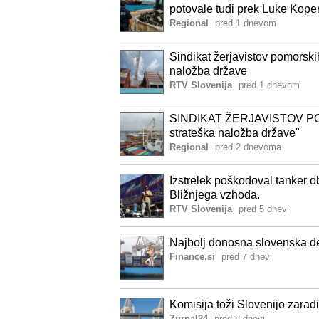
potovale tudi prek Luke Kope
Regional
pred 1 dnevom
Sindikat žerjavistov pomorski
naložba države
RTV Slovenija
pred 1 dnevom
SINDIKAT ŽERJAVISTOV POM
strateška naložba države"
Regional
pred 2 dnevoma
Izstrelek poškodoval tanker 
Bližnjega vzhoda.
RTV Slovenija
pred 5 dnevi
Najbolj donosna slovenska de
Finance.si
pred 7 dnevi
Komisija toži Slovenijo zaradi
Zurnal24
pred 8 dnevi