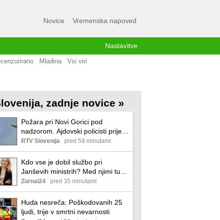
Novice
Vremenska napoved
Nastavitve
cenzurirano
Mladina
Vsi viri
lovenija, zadnje novice »
Požara pri Novi Gorici pod
nadzorom. Ajdovski policisti prijeli
požigalca. Zanetil je štiri požare.
RTV Slovenija
pred 59 minutami
Kdo vse je dobil službo pri
Janševih ministrih? Med njimi tudi
znana imena
Zurnal24
pred 35 minutami
Huda nesreča: Poškodovanih 25
ljudi, trije v smrtni nevarnosti