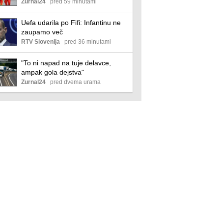
Zurnal24
pred 59 minutami
Uefa udarila po Fifi: Infantinu ne
zaupamo več
RTV Slovenija
pred 36 minutami
"To ni napad na tuje delavce,
ampak gola dejstva"
Zurnal24
pred dvema urama