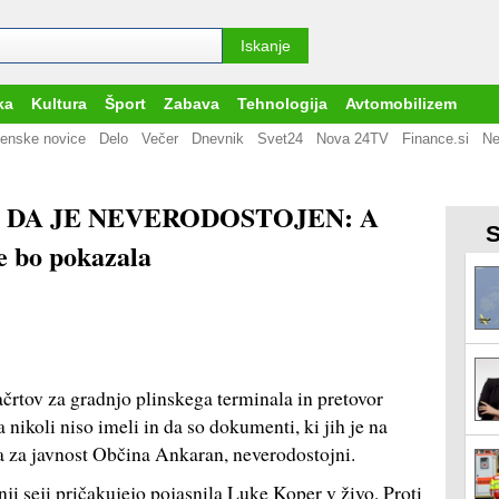
ka
Kultura
Šport
Zabava
Tehnologija
Avtomobilizem
enske novice
Delo
Večer
Dnevnik
Svet24
Nova 24TV
Finance.si
Ne
 DA JE NEVERODOSTOJEN: A
S
 bo pokazala
črtov za gradnjo plinskega terminala in pretovor
nikoli niso imeli in da so dokumenti, ki jih je na
la za javnost Občina Ankaran, neverodostojni.
nji seji pričakujejo pojasnila Luke Koper v živo. Proti