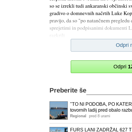
so se izrekli tudi ankaranski občinski s
gradivo o domnevnih načrtih Luke Kope
pravijo, da so "po natančnem pregledu 
sprejetimi in podpisanimi dokumenti Lu
razkrili
Odpri 
Odpri
1
Preberite še
"TO NI PODOBA, PO KATERI
tovornih ladij pred obalo raz
Regional
pred 8 urami
FURS LANI ZADRŽAL 627 T