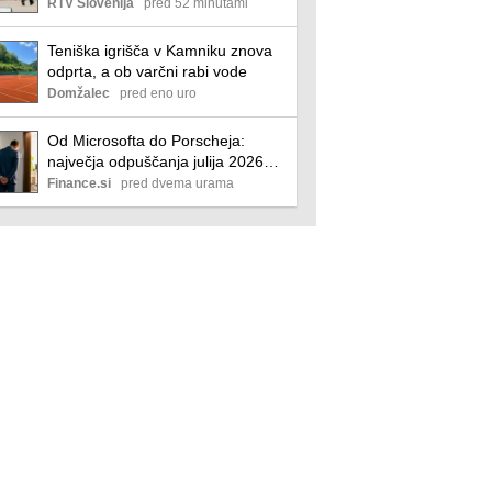
nevarnosti". Primer prevzelo
RTV Slovenija
pred 52 minutami
zvezno tožilstvo.
Teniška igrišča v Kamniku znova
odprta, a ob varčni rabi vode
Domžalec
pred eno uro
Od Microsofta do Porscheja:
največja odpuščanja julija 2026
poslovni
Finance.si
pred dvema urama