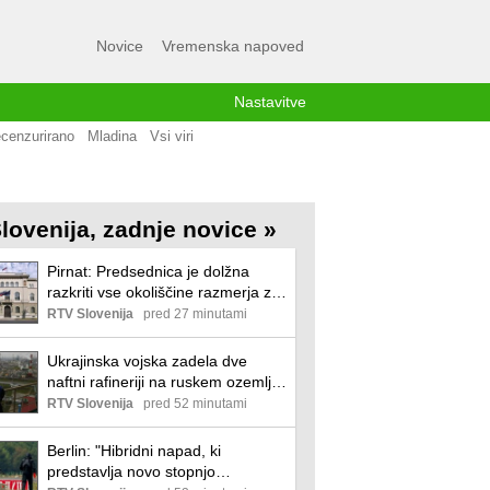
Novice
Vremenska napoved
Nastavitve
cenzurirano
Mladina
Vsi viri
lovenija, zadnje novice »
Pirnat: Predsednica je dolžna
razkriti vse okoliščine razmerja z
rusko državljanko
RTV Slovenija
pred 27 minutami
Ukrajinska vojska zadela dve
naftni rafineriji na ruskem ozemlju.
Zelenski na obisk k Vučiću.
RTV Slovenija
pred 52 minutami
Berlin: "Hibridni napad, ki
predstavlja novo stopnjo