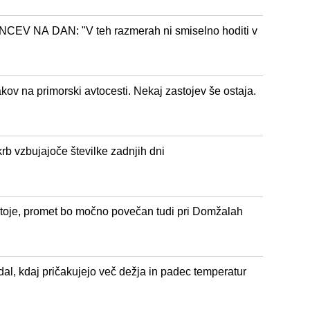
 NA DAN: "V teh razmerah ni smiselno hoditi v
ov na primorski avtocesti. Nekaj zastojev še ostaja.
rb vzbujajoče številke zadnjih dni
stoje, promet bo močno povečan tudi pri Domžalah
al, kdaj pričakujejo več dežja in padec temperatur