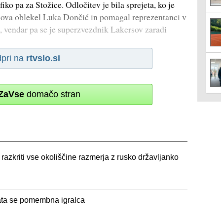
ko pa za Stožice. Odločitev je bila sprejeta, ko je
 znova oblekel Luka Dončić in pomagal reprezentanci v
o, vendar pa se je superzvezdnik Lakersov zaradi
pri na
rtvslo.si
ZaVse
domačo stran
razkriti vse okoliščine razmerja z rusko državljanko
ata se pomembna igralca