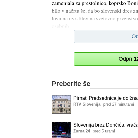
zamenjala za prestolnico, koprsko Bonifi
bilo v načrtu še, da bo slovenski dres
lovu na uvrstitev na svetovno prvenstv
osebnih
Od
Odpri
1
Preberite še
Pirnat: Predsednica je dolžna 
RTV Slovenija
pred 27 minutami
Slovenija brez Dončića, vrač
Zurnal24
pred 5 urami