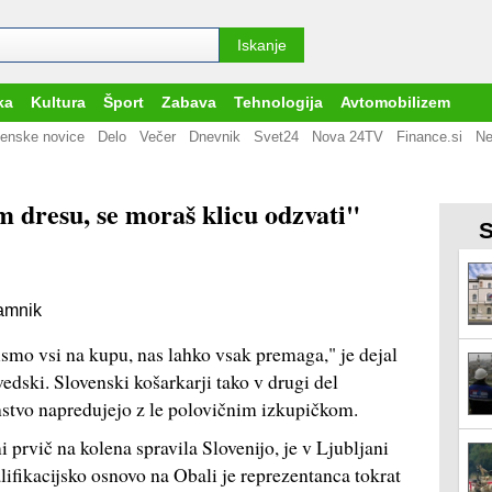
ka
Kultura
Šport
Zabava
Tehnologija
Avtomobilizem
enske novice
Delo
Večer
Dnevnik
Svet24
Nova 24TV
Finance.si
Ne
em dresu, se moraš klicu odzvati"
S
Jamnik
ismo vsi na kupu, nas lahko vsak premaga," je dejal
dski. Slovenski košarkarji tako v drugi del
enstvo napredujejo z le polovičnim izkupičkom.
 prvič na kolena spravila Slovenijo, je v Ljubljani
alifikacijsko osnovo na Obali je reprezentanca tokrat