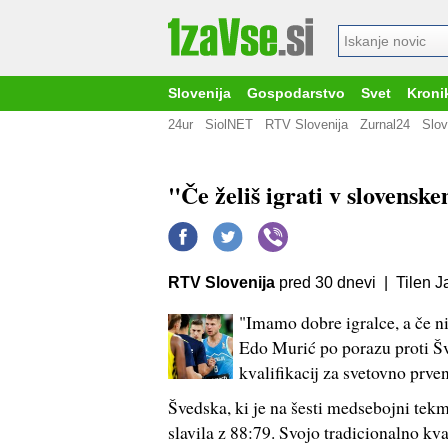
Slovenija
Gospodarstvo
Svet
Kroni
24ur
SiolNET
RTV Slovenija
Zurnal24
Slov
"Če želiš igrati v slovensk
RTV Slovenija
pred 30 dnevi | Tilen 
"Imamo dobre igralce, a če n
Edo Murić po porazu proti Šve
kvalifikacij za svetovno prv
Švedska, ki je na šesti medsebojni tekmi
slavila z 88:79. Svojo tradicionalno kv