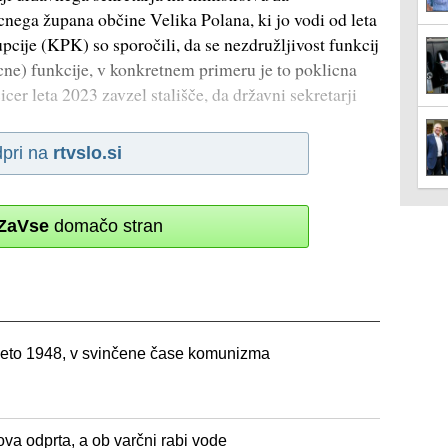
icnega župana občine Velika Polana, ki jo vodi od leta
cije (KPK) so sporočili, da se nezdružljivost funkcij
cne) funkcije, v konkretnem primeru je to poklicna
cer leta 2023 zavzel stališče, da državni sekretarji
pri na
rtvslo.si
ZaVse
domačo stran
eto 1948, v svinčene čase komunizma
va odprta, a ob varčni rabi vode