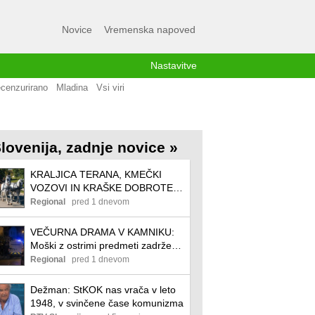
Novice
Vremenska napoved
Nastavitve
cenzurirano
Mladina
Vsi viri
lovenija, zadnje novice »
KRALJICA TERANA, KMEČKI
VOZOVI IN KRAŠKE DOBROTE:
Začenja se 54. praznik terana in
Regional
pred 1 dnevom
pršuta
VEČURNA DRAMA V KAMNIKU:
Moški z ostrimi predmeti zadrževal
otroka
Regional
pred 1 dnevom
Dežman: StKOK nas vrača v leto
1948, v svinčene čase komunizma