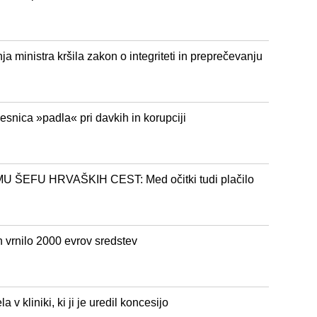
a ministra kršila zakon o integriteti in preprečevanju
desnica »padla« pri davkih in korupciji
EFU HRVAŠKIH CEST: Med očitki tudi plačilo
n vrnilo 2000 evrov sredstev
a v kliniki, ki ji je uredil koncesijo