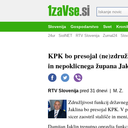
Slovenija
Gospodarstvo
Svet
Kroni
24ur
SiolNET
RTV Slovenija
Zurnal24
Slov
KPK bo presojal (ne)združl
in nepoklicnega župana Jak
RTV Slovenija
pred 31 dnevi | M. Z.
Združljivost funkcij državne
Jaklina bo presojal KPK. V po
sicer zaostril stališče in meni
Damijan Jaklin trenutno opravlja funkci