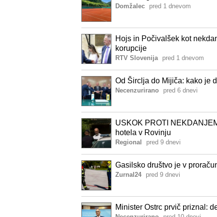
Domžalec
pred 1 dnevom
Hojs in Počivalšek kot nekdanj
korupcije
RTV Slovenija
pred 1 dnevom
Od Širclja do Mijiča: kako je 
Necenzurirano
pred 6 dnevi
USKOK PROTI NEKDANJEMU Š
hotela v Rovinju
Regional
pred 9 dnevi
Gasilsko društvo je v proraču
Zurnal24
pred 9 dnevi
Minister Ostrc prvič priznal: del
Necenzurirano
pred 10 dnevi