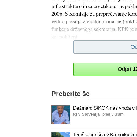
infrastrukturo in energetiko ter nepokl
2006. S Komisije za preprečevanje korup
vedno presoja z vidika primarne (pokli
funkcija državnega sekretarja. KPK je si
kot poklicni
Od
Odpri
1
Preberite še
Dežman: StKOK nas vrača v l
RTV Slovenija
pred 5 urami
Teniška igrišča v Kamniku zno