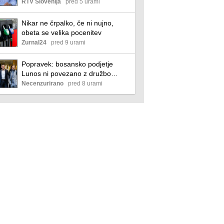
RTV Slovenija
pred 5 urami
Nikar ne črpalko, če ni nujno,
obeta se velika pocenitev
Zurnal24
pred 9 urami
Popravek: bosansko podjetje
Lunos ni povezano z družbo
Lunos Slovenija
Necenzurirano
pred 8 urami