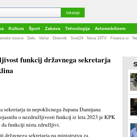
ka
Kultura
Šport
Zabava
Tehnologija
Avtomobilizem
enske novice
Delo
Večer
Dnevnik
Svet24
Nova 24TV
Finance.si
Ne
jivost funkcij državnega sekretarja
S
lina
ga sekretarja in nepoklicnega župana Damijana
jasnilu o nezdružljivosti funkcij iz leta 2023 je KPK
, da funkciji nista združljivi.
ji državnega sekretarja na ministrstvu za