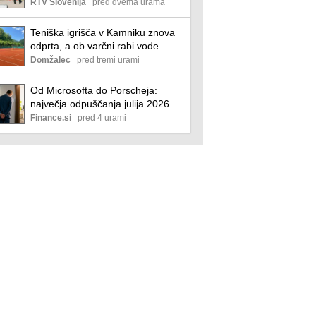
nevarnosti". Primer prevzelo
RTV Slovenija
pred dvema urama
zvezno tožilstvo.
Teniška igrišča v Kamniku znova
odprta, a ob varčni rabi vode
Domžalec
pred tremi urami
Od Microsofta do Porscheja:
največja odpuščanja julija 2026
poslovni
Finance.si
pred 4 urami