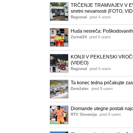
TRČENJE TRAMVAJEV V EVR
smrtni nevarnosti (FOTO, VI
Regional
pred 4 urami
Huda nesreča: Poškodovanih 25
Zurnal24
pred 6 urami
KONJI V PEKLENSKI VROČIN
(VIDEO)
Regional
pred 6 urami
Ta konec tedna pričakujte za
Domžalec
pred 9 urami
Diomande utegne postati naj
RTV Slovenija
pred 8 urami