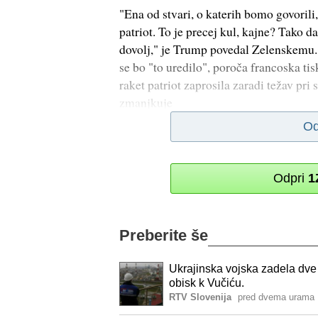
"Ena od stvari, o katerih bomo govorili
patriot. To je precej kul, kajne? Tako d
dovolj," je Trump povedal Zelenskemu. D
se bo "to uredilo", poroča francoska t
raket patriot zaprosila zaradi težav pri s
zmanjkuje
Od
Odpri
1
Preberite še
Ukrajinska vojska zadela dve 
obisk k Vučiću.
RTV Slovenija
pred dvema urama