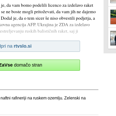
, je, da vam bomo podelili licenco za izdelavo raket
a se ne boste mogli pritoževati, da vam jih ne dajemo
odal je, da o tem sicer še niso obvestili podjetja, a
iskovna agencija AFP. Ukrajina je ZDA za izdelavo
estreljevanju ruskih balističnih raket, saj ji
pri na
rtvslo.si
ZaVse
domačo stran
naftni rafineriji na ruskem ozemlju. Zelenski na