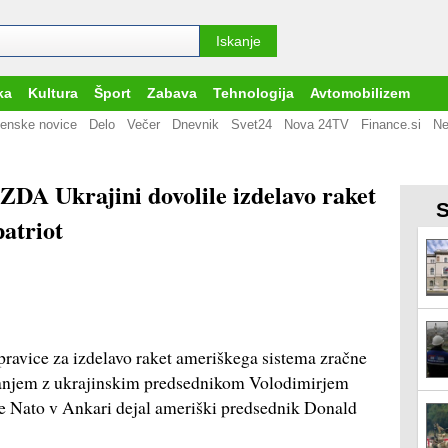
ka
Kultura
Šport
Zabava
Tehnologija
Avtomobilizem
enske novice
Delo
Večer
Dnevnik
Svet24
Nova 24TV
Finance.si
Ne
DA Ukrajini dovolile izdelavo raket
S
atriot
ravice za izdelavo raket ameriškega sistema zračne
čanjem z ukrajinskim predsednikom Volodimirjem
e Nato v Ankari dejal ameriški predsednik Donald