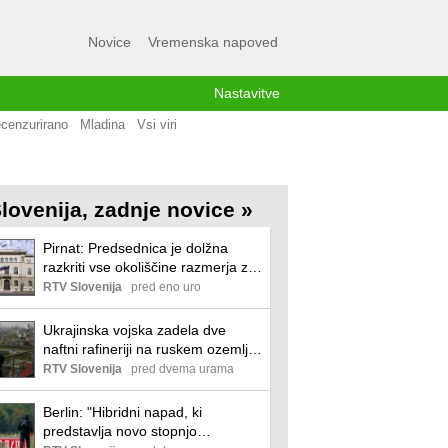
Novice
Vremenska napoved
Nastavitve
cenzurirano
Mladina
Vsi viri
lovenija, zadnje novice »
Pirnat: Predsednica je dolžna
razkriti vse okoliščine razmerja z
rusko državljanko
RTV Slovenija
pred eno uro
Ukrajinska vojska zadela dve
naftni rafineriji na ruskem ozemlju.
Zelenski na obisk k Vučiću.
RTV Slovenija
pred dvema urama
Berlin: "Hibridni napad, ki
predstavlja novo stopnjo