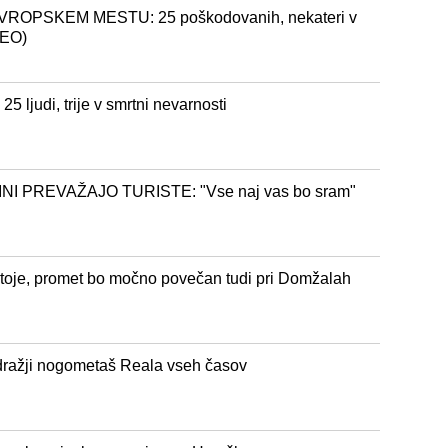
OPSKEM MESTU: 25 poškodovanih, nekateri v
DEO)
 ljudi, trije v smrtni nevarnosti
I PREVAŽAJO TURISTE: "Vse naj vas bo sram"
stoje, promet bo močno povečan tudi pri Domžalah
dražji nogometaš Reala vseh časov