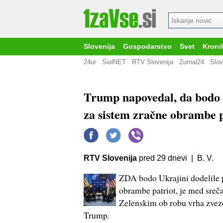
Slovenija
Gospodarstvo
Svet
Kroni
24ur
SiolNET
RTV Slovenija
Zurnal24
Slov
Trump napovedal, da bodo Z
za sistem zračne obrambe p
RTV Slovenija
pred 29 dnevi | B. V.
ZDA bodo Ukrajini dodelile p
obrambe patriot, je med sre
Zelenskim ob robu vrha zvez
Trump.