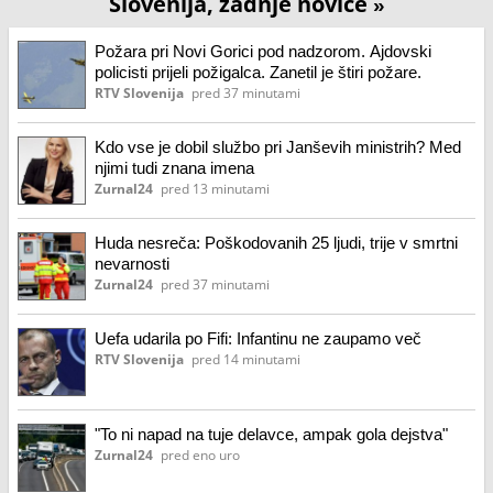
Slovenija, zadnje novice
»
Požara pri Novi Gorici pod nadzorom. Ajdovski
policisti prijeli požigalca. Zanetil je štiri požare.
RTV Slovenija
pred 37 minutami
Kdo vse je dobil službo pri Janševih ministrih? Med
njimi tudi znana imena
Zurnal24
pred 13 minutami
Huda nesreča: Poškodovanih 25 ljudi, trije v smrtni
nevarnosti
Zurnal24
pred 37 minutami
Uefa udarila po Fifi: Infantinu ne zaupamo več
RTV Slovenija
pred 14 minutami
"To ni napad na tuje delavce, ampak gola dejstva"
Zurnal24
pred eno uro