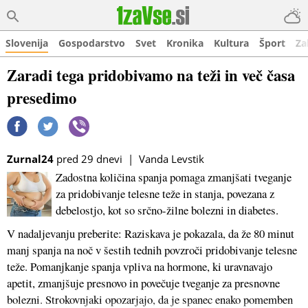
Slovenija
Gospodarstvo
Svet
Kronika
Kultura
Šport
Za
Zaradi tega pridobivamo na teži in več časa
presedimo
Zurnal24
pred 29 dnevi | Vanda Levstik
Zadostna količina spanja pomaga zmanjšati tveganje
za pridobivanje telesne teže in stanja, povezana z
debelostjo, kot so srčno-žilne bolezni in diabetes.
V nadaljevanju preberite: Raziskava je pokazala, da že 80 minut
manj spanja na noč v šestih tednih povzroči pridobivanje telesne
teže. Pomanjkanje spanja vpliva na hormone, ki uravnavajo
apetit, zmanjšuje presnovo in povečuje tveganje za presnovne
bolezni. Strokovnjaki opozarjajo, da je spanec enako pomemben