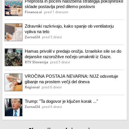
Preprosta in poceni naložbena strategija pokojninske
sklade postavlja pred dilemo poslovni
Finance.si
pred 1 dnevom
Zdravniki razkrivajo, kako spanje ob ventilatorju
vpliva na telo
Zurnal24
pred 5 dnevi
Hamas privolil v predajo orožja. Izraelske sile se do
dejanske razorožitve nočejo umakniti iz Gaze.
RTV Slovenija
pred 5 dnevi
VROČINA POSTAJA NEVARNA: NIJZ odsvetuje
gibanje na prostem večji del dneva
Regional
pred 6 dnevi
Trump: "Ta dogovor je ključen korak ..."
Zurnal24
pred 6 dnevi