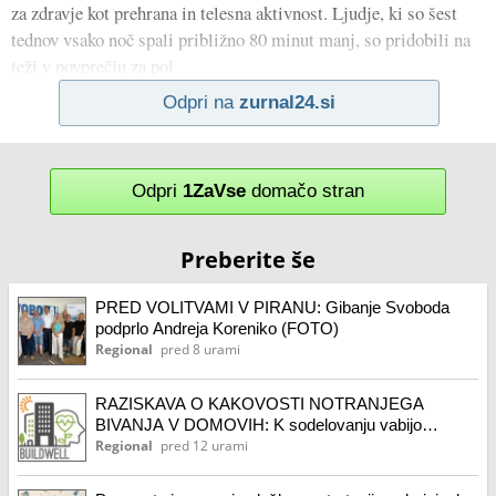
za zdravje kot prehrana in telesna aktivnost. Ljudje, ki so šest
tednov vsako noč spali približno 80 minut manj, so pridobili na
teži v povprečju za pol
Odpri na
zurnal24.si
Odpri
1ZaVse
domačo stran
Preberite še
PRED VOLITVAMI V PIRANU: Gibanje Svoboda
podprlo Andreja Koreniko (FOTO)
Regional
pred 8 urami
RAZISKAVA O KAKOVOSTI NOTRANJEGA
BIVANJA V DOMOVIH: K sodelovanju vabijo
prebivalce obalnega območja Slovenije
Regional
pred 12 urami