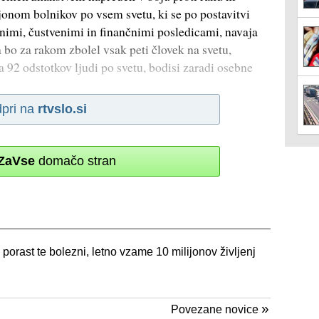
onom bolnikov po vsem svetu, ki se po postavitvi
nimi, čustvenimi in finančnimi posledicami, navaja
bo za rakom zbolel vsak peti človek na svetu,
 92 odstotkov ljudi po svetu, bodisi zaradi osebne
pri na
rtvslo.si
ZaVse
domačo stran
rast te bolezni, letno vzame 10 milijonov življenj
»
Povezane novice