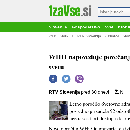
Slovenija
Gospodarstvo
Svet
Kroni
24ur
SiolNET
RTV Slovenija
Zurnal24
Slov
WHO napoveduje povečanje
svetu
RTV Slovenija
pred 30 dnevi | Ž. N.
Letno poročilo Svetovne zdr
posredno prizadela 92 odstotk
neenakosti pri dostopu do pre
Novo poročilo WHO-ja opozarja, da izj