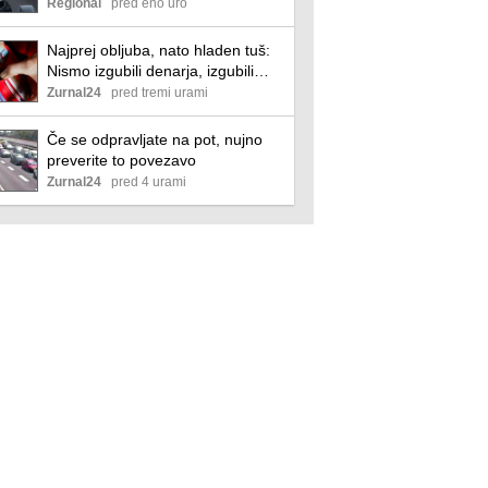
Zastoji tudi med Koprom in
Regional
pred eno uro
Dragonjo
Najprej obljuba, nato hladen tuš:
Nismo izgubili denarja, izgubili
smo zaupanje
Zurnal24
pred tremi urami
Če se odpravljate na pot, nujno
preverite to povezavo
Zurnal24
pred 4 urami