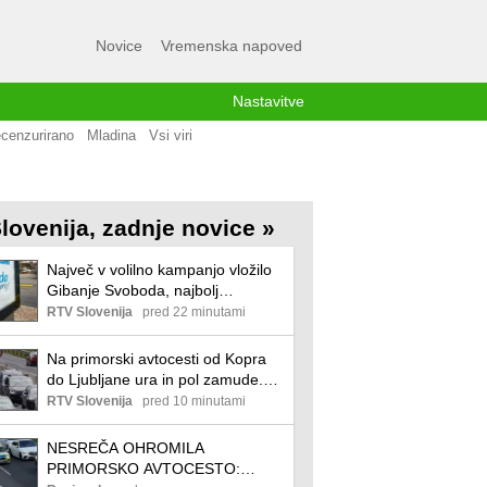
Novice
Vremenska napoved
Nastavitve
cenzurirano
Mladina
Vsi viri
lovenija, zadnje novice »
Največ v volilno kampanjo vložilo
Gibanje Svoboda, najbolj
učinkovita je bila Resni.ca
RTV Slovenija
pred 22 minutami
Na primorski avtocesti od Kopra
do Ljubljane ura in pol zamude.
Zastoji tudi drugod.
RTV Slovenija
pred 10 minutami
NESREČA OHROMILA
PRIMORSKO AVTOCESTO: