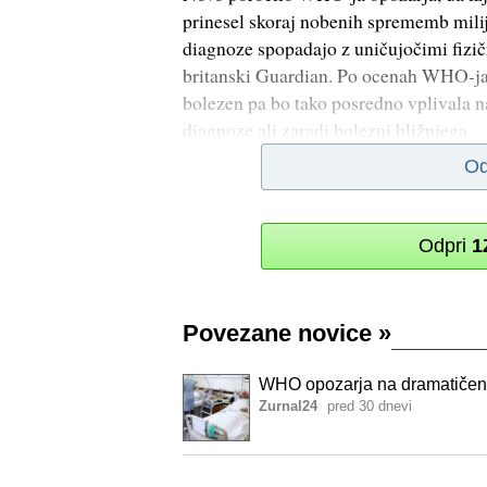
prinesel skoraj nobenih sprememb milij
diagnoze spopadajo z uničujočimi fizič
britanski Guardian. Po ocenah WHO-ja 
bolezen pa bo tako posredno vplivala na
diagnoze ali zaradi bolezni bližnjega
Od
Odpri
1
Povezane novice
»
WHO opozarja na dramatičen po
Zurnal24
pred 30 dnevi