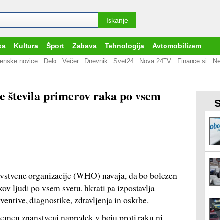
ka
Kultura
Šport
Zabava
Tehnologija
Avtomobilizem
enske novice
Delo
Večer
Dnevnik
Svet24
Nova 24TV
Finance.si
Ne
 števila primerov raka po vsem
S
avstvene organizacije (WHO) navaja, da bo bolezen
ov ljudi po vsem svetu, hkrati pa izpostavlja
ventive, diagnostike, zdravljenja in oskrbe.
emen znanstveni napredek v boju proti raku ni