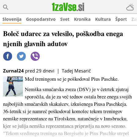
Slovenija
Gospodarstvo
Svet
Kronika
Kultura
Šport
Za
Boleč udarec za velesilo, poškodba enega
njenih glavnih adutov
Zurnal24
pred 29 dnevi | Tadej Mesarič
Med treningom se je poškodoval Pius Paschke.
Nemška smučarska zveza (DSV) je v četrtek zjutraj
sporočila, da je za več tednov ostala brez enega svojih
najboljših smučarskih skakalcev, izkušenega Piusa Paschkeja.
36-letnik si je namreč poškodoval komolec tekom treningov
nemške reprezentance na Tirolskem, natančneje v Innsbrucku,
kjer se julija nemška reprezentanca pripravlja na novo sezono.
"Tekom sredinega treninga na Bergiselu je Pius Paschke utrpel