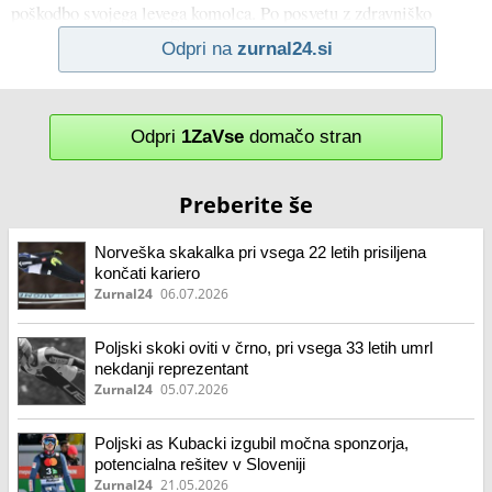
poškodbo svojega levega komolca. Po posvetu z zdravniško
Odpri na
zurnal24.si
Odpri
1ZaVse
domačo stran
Preberite še
Norveška skakalka pri vsega 22 letih prisiljena
končati kariero
Zurnal24
06.07.2026
Poljski skoki oviti v črno, pri vsega 33 letih umrl
nekdanji reprezentant
Zurnal24
05.07.2026
Poljski as Kubacki izgubil močna sponzorja,
potencialna rešitev v Sloveniji
Zurnal24
21.05.2026