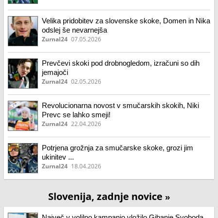
Velika pridobitev za slovenske skoke, Domen in Nika
odslej še nevarnejša
Zurnal24
07.05.2026
Prevčevi skoki pod drobnogledom, izračuni so dih
jemajoči
Zurnal24
02.05.2026
Revolucionarna novost v smučarskih skokih, Niki
Prevc se lahko smeji!
Zurnal24
22.04.2026
Potrjena grožnja za smučarske skoke, grozi jim
ukinitev ...
Zurnal24
18.04.2026
Slovenija, zadnje novice
»
Največ v volilno kampanjo vložilo Gibanje Svoboda,