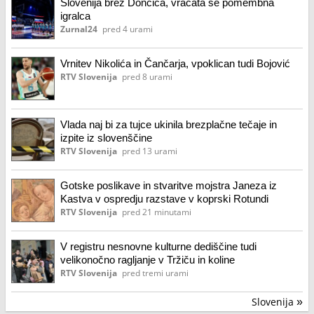
Slovenija brez Dončića, vračata se pomembna
igralca
Zurnal24
pred 4 urami
Vrnitev Nikolića in Čančarja, vpoklican tudi Bojović
RTV Slovenija
pred 8 urami
Vlada naj bi za tujce ukinila brezplačne tečaje in
izpite iz slovenščine
RTV Slovenija
pred 13 urami
Gotske poslikave in stvaritve mojstra Janeza iz
Kastva v ospredju razstave v koprski Rotundi
RTV Slovenija
pred 21 minutami
V registru nesnovne kulturne dediščine tudi
velikonočno ragljanje v Tržiču in koline
RTV Slovenija
pred tremi urami
Slovenija
»