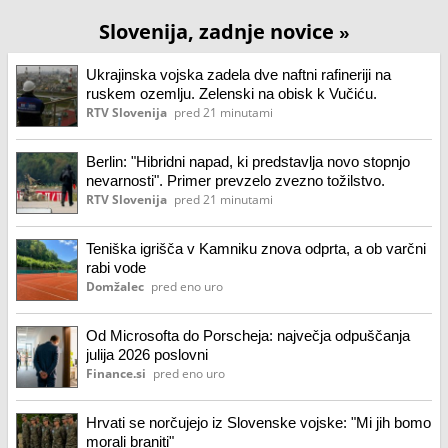
Slovenija, zadnje novice
»
Ukrajinska vojska zadela dve naftni rafineriji na
ruskem ozemlju. Zelenski na obisk k Vučiću.
RTV Slovenija
pred 21 minutami
Berlin: "Hibridni napad, ki predstavlja novo stopnjo
nevarnosti". Primer prevzelo zvezno tožilstvo.
RTV Slovenija
pred 21 minutami
Teniška igrišča v Kamniku znova odprta, a ob varčni
rabi vode
Domžalec
pred eno uro
Od Microsofta do Porscheja: največja odpuščanja
julija 2026 poslovni
Finance.si
pred eno uro
Hrvati se norčujejo iz Slovenske vojske: "Mi jih bomo
morali braniti"