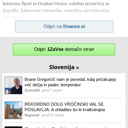
hoteloma Šport in Gradom Otočec sodobna prizorišča za
dogodke, kakovostno kulinariko, raznolika spremljevalna
doživetja
Odpri na
finance.si
Odpri
1ZaVse
domačo stran
Slovenija
»
Brane Gregorčič nam je povedal, kdaj pričakujejo
več dežja in padec temperatur
Zurnal24
pred 7 urami
REKORDNO DOLG VROČINSKI VAL SE
POSLAVLJA: A ohladitev bo le kratkotrajna
Regional
pred 15 urami