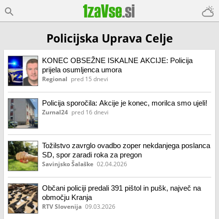
Policijska Uprava Celje
KONEC OBSEŽNE ISKALNE AKCIJE: Policija
prijela osumljenca umora
Regional
pred 15 dnevi
Policija sporočila: Akcije je konec, morilca smo ujeli!
Zurnal24
pred 16 dnevi
Tožilstvo zavrglo ovadbo zoper nekdanjega poslanca
SD, spor zaradi roka za pregon
Savinjsko Šalaške
02.04.2026
Občani policiji predali 391 pištol in pušk, največ na
območju Kranja
RTV Slovenija
09.03.2026