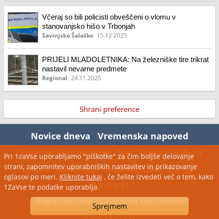
Včeraj so bili policisti obveščeni o vlomu v
stanovanjsko hišo v Trbonjah
Savinjsko Šalaške
15.12.2025
PRIJELI MLADOLETNIKA: Na železniške tire trikrat
nastavil nevarne predmete
Regional
24.11.2025
Shrani preference
Novice dneva
Vremenska napoved
Slovenija
Gospodarstvo
Svet
Kronika
Kultura
Pri 1zaVse uporabljamo "piškotke" za čim boljše delovanje
strani, zapomnitev uporabniških nastavitev in prikazovanje
Zabava
Tehnologija
Avtomobilizem
Zdravje
oglasov po meri.
Kliknite tukaj
, če želite izvedeti več o tem, kako
Potovanja
1ZaVse te podatke uporablja.
Pogoji uporabe
Zasebnost uporabnika
Sprejmem
1zavse.si