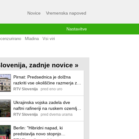
Novice
Vremenska napoved
Nastavitve
cenzurirano
Mladina
Vsi viri
lovenija, zadnje novice »
Pirnat: Predsednica je dolžna
razkriti vse okoliščine razmerja z
rusko državljanko
RTV Slovenija
pred eno uro
Ukrajinska vojska zadela dve
naftni rafineriji na ruskem ozemlju.
Zelenski na obisk k Vučiću.
RTV Slovenija
pred dvema urama
Berlin: "Hibridni napad, ki
predstavlja novo stopnjo