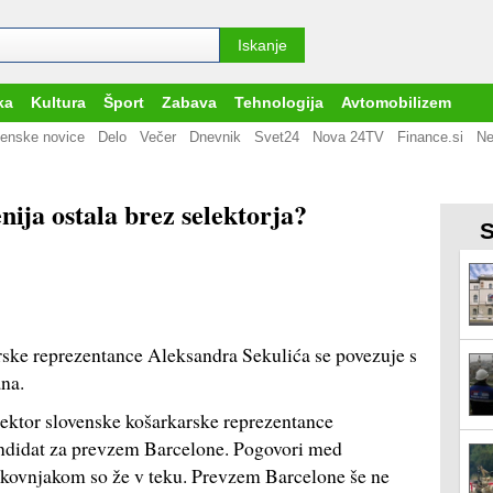
ka
Kultura
Šport
Zabava
Tehnologija
Avtomobilizem
enske novice
Delo
Večer
Dnevnik
Svet24
Nova 24TV
Finance.si
Ne
nija ostala brez selektorja?
S
rske reprezentance Aleksandra Sekulića se povezuje s
na.
lektor slovenske košarkarske reprezentance
kandidat za prevzem Barcelone. Pogovori med
kovnjakom so že v teku. Prevzem Barcelone še ne