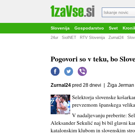
Slovenija
Gospodarstvo
Svet
Kroni
24ur
SiolNET
RTV Slovenija
Zurnal24
Slov
Pogovori so v teku, bo Slove
Zurnal24
pred 28 dnevi | Žiga Jerman
Selektorja slovenske košarka
prevzemom španskega velika
V nadaljevanju preberite: Se
Aleksander Sekulić naj bi bil glavni 
katalonskim klubom in slovenskim stro