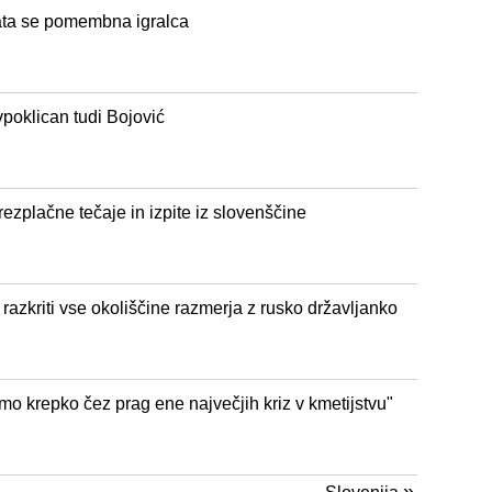
ata se pomembna igralca
vpoklican tudi Bojović
brezplačne tečaje in izpite iz slovenščine
razkriti vse okoliščine razmerja z rusko državljanko
mo krepko čez prag ene največjih kriz v kmetijstvu"
»