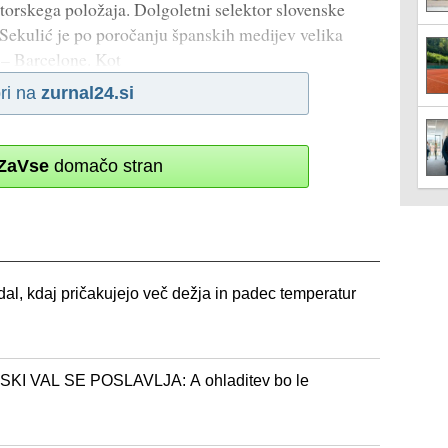
orskega položaja. Dolgoletni selektor slovenske
Sekulić je po poročanju španskih medijev velika
 – Barcelone. Kot
ri na
zurnal24.si
ZaVse
domačo stran
al, kdaj pričakujejo več dežja in padec temperatur
 VAL SE POSLAVLJA: A ohladitev bo le