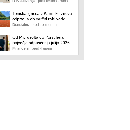
nevarnosti". Primer prevzelo
RTV Slovenija
pred dvema urama
zvezno tožilstvo.
Teniška igrišča v Kamniku znova
odprta, a ob varčni rabi vode
Domžalec
pred tremi urami
Od Microsofta do Porscheja:
največja odpuščanja julija 2026
poslovni
Finance.si
pred 4 urami