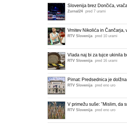
Slovenija brez Dončića, vrač
Zurnal24
pred 7 urami
Vrnitev Nikolića in Čančarja, 
RTV Slovenija
pred 10 urami
Vlada naj bi za tujce ukinila 
RTV Slovenija
pred 16 urami
Pirnat: Predsednica je dolžna 
RTV Slovenija
pred eno uro
V primežu suše: "Mislim, da s
RTV Slovenija
pred eno uro