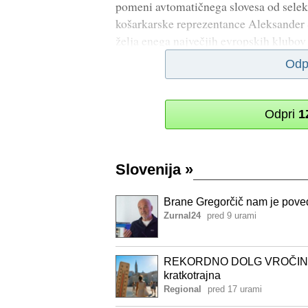
pomeni avtomatičnega slovesa od selekt
košarkarske reprezentance Aleksander 
želja enega največjih evropskih klubov
Odp
Odpri
1
Slovenija
»
Brane Gregorčič nam je poved
Zurnal24
pred 9 urami
REKORDNO DOLG VROČINSKI
kratkotrajna
Regional
pred 17 urami